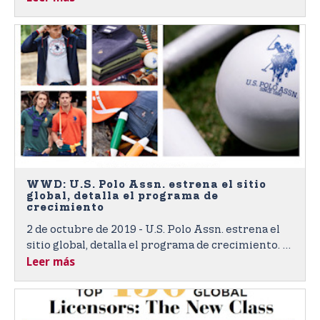
iguales”.
WWD: U.S. Polo Assn. estrena el sitio
global, detalla el programa de
crecimiento
2 de octubre de 2019 - U.S. Polo Assn. estrena el
sitio global, detalla el programa de crecimiento. El
Leer más
nuevo sitio se lanzará en 100 países en los
próximos 24 meses, y pone en marcha una
estrategia de crecimiento internacional en 180
países.