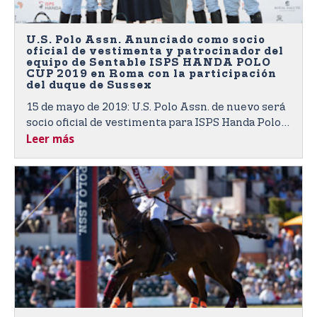
U.S. Polo Assn. Anunciado como socio
oficial de vestimenta y patrocinador del
equipo de Sentable ISPS HANDA POLO
CUP 2019 en Roma con la participación
del duque de Sussex
15 de mayo de 2019: U.S. Polo Assn. de nuevo será
socio oficial de vestimenta para ISPS Handa Polo
Leer más
Cup 2019 de Sentebale creará las camisetas de
desempeño diseñadas a medida para todos los
jugadores de polo y les proporcionará camisetas
de polo inspiradas en el deporte a todo el personal
del evento.