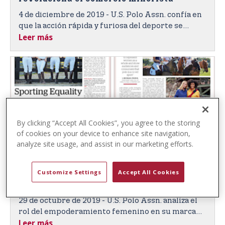
t
4 de diciembre de 2019 - U.S. Polo Assn. confía en
e
que la acción rápida y furiosa del deporte se
n
Leer más
impondrá en los consumidores globales en las
t
nuevas tiendas de energía de “alto nivel” de la
marca interactivas e inspiradas en el deporte.
By clicking “Accept All Cookies”, you agree to the storing
of cookies on your device to enhance site navigation,
analyze site usage, and assist in our marketing efforts.
WWD: U.S. Polo Assn. analiza la función
Customize Settings
Accept All Cookies
del empoderamiento femenino en su
marca multimillonaria
29 de octubre de 2019 - U.S. Polo Assn. analiza el
rol del empoderamiento femenino en su marca
Leer más
multimillonaria y por qué polo es un “deporte de