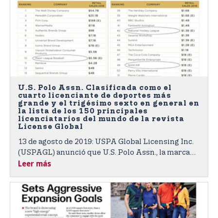
U.S. Polo Assn. Clasificada como el
cuarto licenciante de deportes más
grande y el trigésimo sexto en general en
la lista de los 150 principales
licenciatarios del mundo de la revista
License Global
13 de agosto de 2019: USPA Global Licensing Inc.
(USPAGL) anunció que U.S. Polo Assn., la marca
Leer más
oficial de United States Polo Association (USPA),
figuraba como el cuarto licenciante deportivo
mundial más grande y el trigésimo sexto en
general en la prestigiosa lista de los 150
principales licenciatarios mundiales de la revista
License Global.