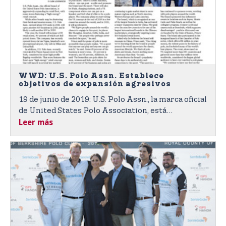
WWD: U.S. Polo Assn. Establece
objetivos de expansión agresivos
19 de junio de 2019: U.S. Polo Assn., la marca oficial
de United States Polo Association, está
Leer más
expandiendo activamente su flota de ventas
minoristas y presentando algunas tiendas con un
concepto minorista de “alta energía”.