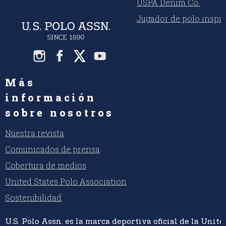
USPA Denim Co.
que se espera que será el premio en efectivo más
grande y la audiencia más grande en toda la
Jugador de polo inspi
historia del deporte de polo
Más
información
sobre nosotros
Nuestra revista
Comunicados de prensa
Cobertura de medios
United States Polo Association
Sostenibilidad
U.S. Polo Assn. es la marca deportiva oficial de la Unite