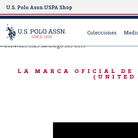
U.S. Polo Assn.
USPA Shop
Colecciones
Medio
NACIDO PARA JUGAR
S
k
USPA SPORT
i
LA MARCA OFICIAL DE 
p
(UNITED
t
o
m
a
i
n
c
o