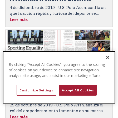
t
4 de diciembre de 2019 - U.S. Polo Assn. confía en
e
que la acción rápida y furiosa del deporte se
n
Leer más
impondrá en los consumidores globales en las
t
nuevas tiendas de energía de “alto nivel” de la
marca interactivas e inspiradas en el deporte.
By clicking “Accept All Cookies”, you agree to the storing
of cookies on your device to enhance site navigation,
analyze site usage, and assist in our marketing efforts.
WWD: U.S. Polo Assn. analiza la función
Customize Settings
Accept All Cookies
del empoderamiento femenino en su
marca multimillonaria
29 de octubre de 2019 - U.S. Polo Assn. analiza el
rol del empoderamiento femenino en su marca
Leer más
multimillonaria y por qué polo es un “deporte de