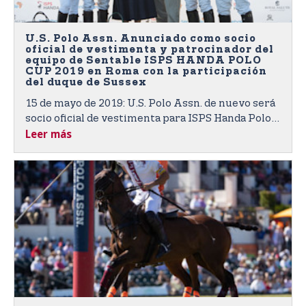
U.S. Polo Assn. Anunciado como socio
oficial de vestimenta y patrocinador del
equipo de Sentable ISPS HANDA POLO
CUP 2019 en Roma con la participación
del duque de Sussex
15 de mayo de 2019: U.S. Polo Assn. de nuevo será
socio oficial de vestimenta para ISPS Handa Polo
Leer más
Cup 2019 de Sentebale creará las camisetas de
desempeño diseñadas a medida para todos los
jugadores de polo y les proporcionará camisetas
de polo inspiradas en el deporte a todo el personal
del evento.