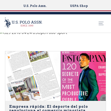
U.S. Polo Assn.
USPA Shop
See What's New
S
k
NEWS
i
p
t
o
m
a
i
n
c
o
n
Empresa rápida: El deporte del polo
revoluciona el comercio minorista