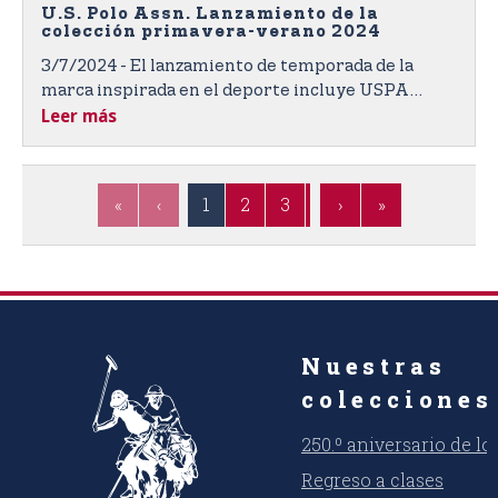
U.S. Polo Assn. Lanzamiento de la
colección primavera-verano 2024
3/7/2024 - El lanzamiento de temporada de la
marca inspirada en el deporte incluye USPA
Leer más
Sport
«
‹
1
2
3
4
›
»
Nuestras
colecciones
250.º aniversario de l
Regreso a clases