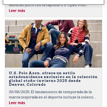
debutan junto con la cápsula U.S. Open Polo
Leer más
Championship
U.S. Polo Assn. ofrece un estilo
estadounidense exclusivo en la colección
global otoño-invierno 2025 desde
Denver, Colorado
30/09/2025: El lanzamiento de temporada de la
marca inspirada en el deporte incluye la colección
Leer más
del 135.° Aniversario.