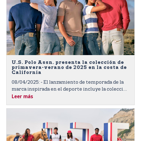
U.S. Polo Assn. presenta la colección de
primavera-verano de 2025 en la costa de
California
08/04/2025: - El lanzamiento de temporada de la
marca inspirada en el deporte incluye la colección
Leer más
de edición limitada del 135° Aniversario