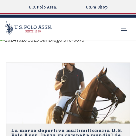
U.S. Polo Assn.
USPA Shop
COMUNICADOS DE
S
PRENSA
k
i
p
t
o
m
a
i
n
c
o
n
La marca deportiva multimillonaria U.S.
Polo Assn. lanza su campaña mundial de