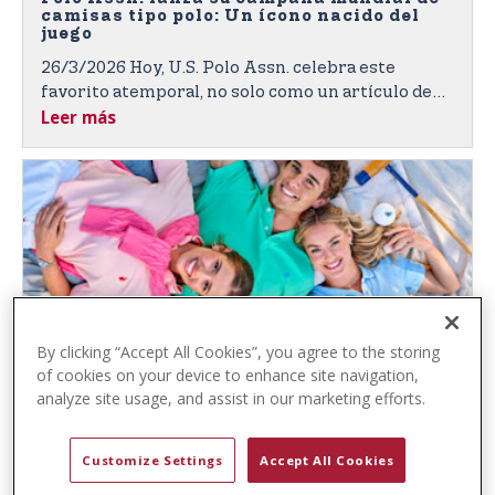
t
camisas tipo polo: Un ícono nacido del
e
juego
n
26/3/2026 Hoy, U.S. Polo Assn. celebra este
t
favorito atemporal, no solo como un artículo de
Leer más
moda, sino como un ícono nacido del deporte y
transmitido por generaciones de jugadores y
consumidores en todo el mundo.
By clicking “Accept All Cookies”, you agree to the storing
of cookies on your device to enhance site navigation,
analyze site usage, and assist in our marketing efforts.
U.S. Polo Assn. presenta la colección
global primavera-verano 2026, inspirada
en la costa de Charleston, Carolina del
Customize Settings
Accept All Cookies
Sur
19/3/2026 - Los estilos de temporada y costeros