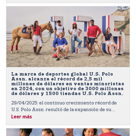
La marca de deportes global U.S. Polo
Assn. alcanza el récord de 2,5 mil
millones de dólares en ventas minoristas
en 2024, con un objetivo de 3000 millones
de dólares y 1500 tiendas U.S. Polo Assn.
29/04/2025: el continuo crecimiento récord de
U.S. Polo Assn. resultó de la expansión de su
Leer más
presencia existente en todas las regiones del
mundo.