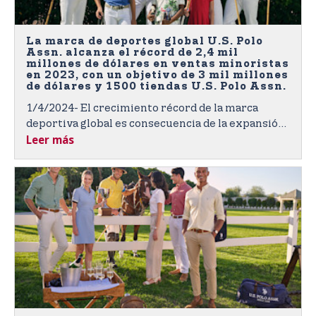
La marca de deportes global U.S. Polo
Assn. alcanza el récord de 2,4 mil
millones de dólares en ventas minoristas
en 2023, con un objetivo de 3 mil millones
de dólares y 1500 tiendas U.S. Polo Assn.
1/4/2024- El crecimiento récord de la marca
deportiva global es consecuencia de la expansión
Leer más
de su importante presencia en todas las regiones
del mundo.