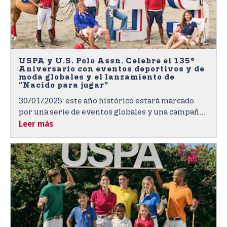
USPA y U.S. Polo Assn. Celebre el 135°
Aniversario con eventos deportivos y de
moda globales y el lanzamiento de
“Nacido para jugar”
30/01/2025: este año histórico estará marcado
por una serie de eventos globales y una campaña
Leer más
de marca global de la marca U.S. Polo Assn., que
creará una experiencia inolvidable para los
aficionados del deporte y los consumidores de
todo el mundo.