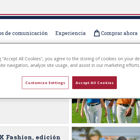
s de comunicación
Experiencia
Comprar ahora
g “Accept All Cookies”, you agree to the storing of cookies on your de
te navigation, analyze site usage, and assist in our marketing efforts
X Fashion, edición
Customize Settings
Accept All Cookies
n Especial del 135.º
ista U.S. Polo Assn. Field X
X Fashion, edición