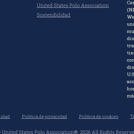
Ce
United States Polo Association
(N
Sostenibilidad
We
un
mu
di
tr
tie
co
dis
U.S
acc
ho
má
lidad
Política de privacidad
Política de cookies
T
 United States Polo Association®, 2026 All Rights Reserv