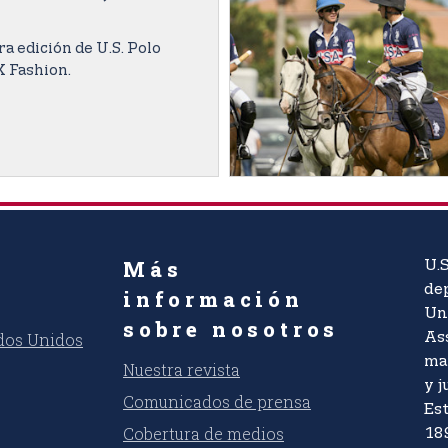
ra edición de U.S. Polo
X Fashion.
Más
U.S
dep
información
Un
sobre nosotros
ados Unidos
As
ma
Nuestra revista
y j
Comunicados de prensa
Es
Cobertura de medios
18