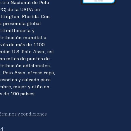
ntro Nacional de Polo
PC) de la USPA en
llington, Florida. Con
a presencia global
ltimillonaria y
stribución mundial a
avés de más de 1100
ndas U.S. Polo Assn., así
mo miles de puntos de
tribución adicionales,
. Polo Assn. ofrece ropa,
esorios y calzado para
mbre, mujer y niño en
s de 190 países.
érminos y condiciones
ed