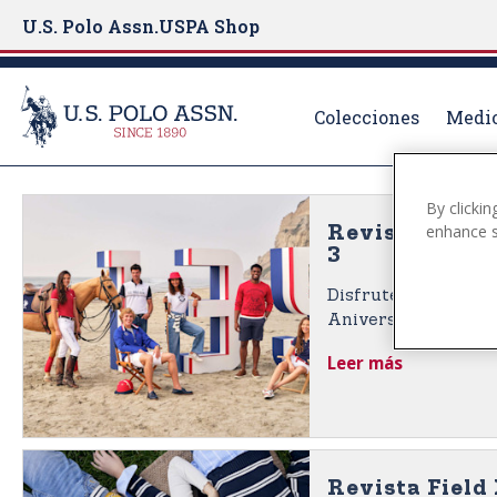
U.S. Polo Assn.
USPA Shop
Colecciones
Medio
S
k
By clickin
enhance si
i
Revista Field 
3
p
t
Disfrute de la Edició
o
Aniversario de la rev
m
Fashion, número 3.
Leer más
a
i
n
c
o
Revista Field 