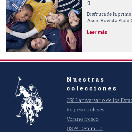
n
1
t
e
Disfruta de la prime
Assn. Revista Field 
n
t
Leer más
Nuestras
colecciones
250.º aniversario de los Est
Regreso a clases
Verano fresco
USPA Denim Co.