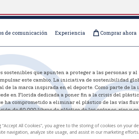
s de comunicación
Experiencia
Comprar ahora
OLO ASSN.
es sostenibles que apunten a proteger a las personas y a
mpulsar este cambio. La iniciativa de sostenibilidad glo
al de la marca inspirada en el deporte. Como parte de la i
de en Florida dedicada a poner fin a la crisis del plásti
 se ha comprometido a eliminar el plástico de las vías flu
ción de 60 000 libras de plástico de los océanos, ríos y
organizaciones han eliminado colectivamente más de 215 00
g “Accept All Cookies”, you agree to the storing of cookies on your de
te navigation, analyze site usage, and assist in our marketing efforts