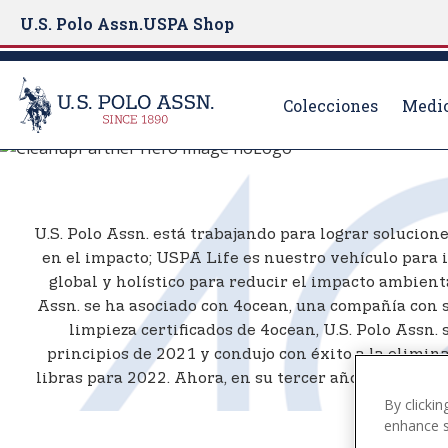
U.S. Polo Assn.
USPA Shop
Colecciones
Medio
4OCEAN X U.S. P
S
k
i
p
U.S. Polo Assn. está trabajando para lograr solucion
t
en el impacto; USPA Life es nuestro vehículo para i
o
global y holístico para reducir el impacto ambient
m
Assn. se ha asociado con 4ocean, una compañía con se
a
limpieza certificados de 4ocean, U.S. Polo Assn.
i
principios de 2021 y condujo con éxito a la elimina
n
libras para 2022. Ahora, en su tercer año, las dos 
c
By clickin
o
enhance si