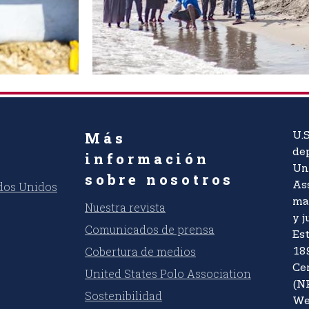
Más
U.S
dep
información
Un
sobre nosotros
ados Unidos
As
ma
Nuestra revista
y j
Comunicados de prensa
Es
Cobertura de medios
18
Ce
United States Polo Association
(N
Sostenibilidad
We