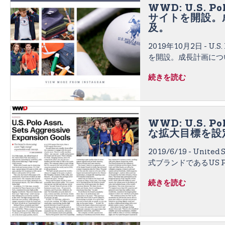
n
WWD: U.S. P
t
サイトを開設。
e
及。
n
2019年10月2日 - U.S
t
を開設。成長計画につ
後24カ月にわたり10
続きを読む
際的な成長戦略を進め
WWD: U.S. P
な拡大目標を設
2019/6/19 - United 
式ブランドであるUS P
的に拡大しています。
続きを読む
ギー」小売コンセプト