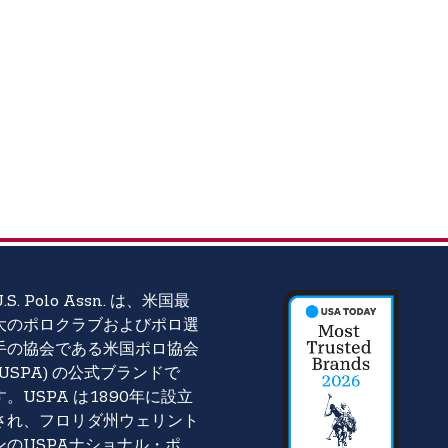
U.S. Polo Assn. は、米国最
大のポロクラブおよびポロ選
手の協会である米国ポロ協会
(USPA) の公式ブランドで
す。USPA は1890年に設立
され、フロリダ州ウェリント
ンのUSPAナショナル・ポ