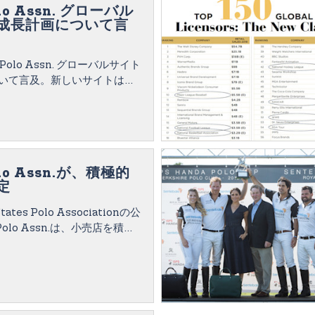
olo Assn. グローバル
成長計画について言
. Polo Assn. グローバルサイト
いて言及。新しいサイトは今
0カ国で展開し、180カ国で国
ていきます。
olo Assn.が、積極的
定
States Polo Associationの公
olo Assn.は、小売店を積極
一部の店舗では「高エネル
を採用しています。