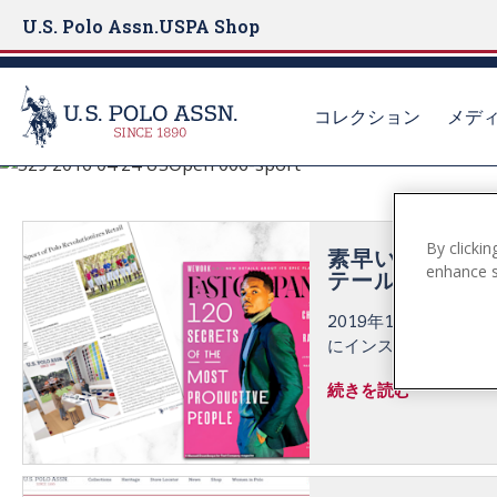
U.S. Polo Assn.
USPA Shop
コレクション
メデ
See What's New
S
k
NEWS
i
By clickin
p
素早い企業：ポ
enhance si
テール界を革新
t
o
2019年12月4日 - U.
m
にインスピレーション
a
しい「ハイゴール」エ
続きを読む
i
ポロスポーツの素早く
n
界中の消費者に受け入
c
o