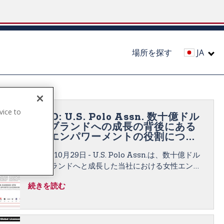
場所を探す
JA
vice to
WWD: U.S. Polo Assn. 数十億ドル
.
規模ブランドへの成長の背後にある
女性エンパワーメントの役割につい
て語る
2019年10月29日 - U.S. Polo Assn.は、数十億ドル
規模ブランドへと成長した当社における女性エンパ
ワーメントの役割について語り、なぜポロが「同等
続きを読む
のスポーツ」であるかについて解説します。