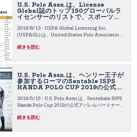
U.S. Polo Assn.は、License
Global誌のトップ150グローバルラ
イセンサーのリストで、スポーツラ
イセンサーでは第4位、総合では36位
2019/8/13 - USPA Global Licensing Inc.
のライセンサーとして評価されまし
た
(USPAGL) は、United States Polo Association
(USPA)の公式ブランドであるUS Polo Assn.が、
続きを読む
License Global誌の栄誉あるトップ150グローバル
ライセンサーリストで、世界的なスポーツライセン
サーとして第4位、総合では第36位のライセンサー
として評価されたことを発表しました。
U.S. Polo Assn.は、ヘンリー王子が
参加するローマのSentable ISPS
HANDA POLO CUP 2019の公式ア
パレルパートナーおよびチームスポ
2019/5/15 - U.S. Polo Assn.は、Sentebale ISPS
ンサーになることを発表
Handa Polo Cup 2019の公式アパレルパートナーと
して、すべてのポロ選手のカスタムデザインのパ
続きを読む
フォーマンスジャージを作り、イベントスタッフに
スポーツ風のポロシャツを提供します。