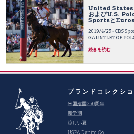
United States
およびU.S. Pol
SportsとEuro
Polo Champio
2019/4/25 - CBS S
$1,000,000 Ga
勝を世界2億5
GAUNTLET OF 
送することを発
トであるU.S. Open P
続きを読む
送パートナーを3年続けて務
Polo Associatio
ス部門でありUSPAの
Global Licensing
なU.S. Polo Assn.フ
Club Palm Beac
ブランドコレクシ
とを 発表しました。U.S.
ブランドです。イベン
米国建国250周年
5,000万世帯を対象に、
Dsportでも放送さ
新学期
賞金額となるこのイベ
涼しい夏
ることが予想されます
USPA Denim Co.