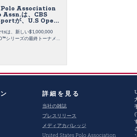
 Polo Association
o Assn.は、CBS
sportが、U.S Open
nship®と
portsは、新しい$1,000,000
untlet of Polo™決
千万世帯の視聴者に放
POLO™シリーズの最終トーナメン
表
olo Championship®の公式放
めます。United States
n (USPA)とUSPAの公式ライセン
全国放送局であるUSPA
 Inc. (USPAGL)は、世界的に有名
ィールドのInternational Polo
h (IPC)から決勝戦が放送されるこ
ョン
詳細を見る
 Polo Assn.はUSPAの公式
トは、100か国以上の約2億
当社の雑誌
今回初めてEurosportと
れます。ポロスポーツ史上最高の
プレスリリース
ントは、多くの視聴者を集め
メディアカバレッジ
。
United States Polo Association