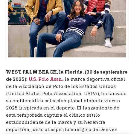
t
e
n
t
WEST PALM BEACH, la Florida. (30 de septiembre
:
U.S. Polo Assn.
, la marca deportiva oficial
de 2025)
de la Asociación de Polo de los Estados Unidos
(United States Polo Association, USPA), ha lanzado
su emblemática colección global otoño-invierno
2025 inspirada en el deporte. El lanzamiento de
esta temporada captura el clásico estilo
estadounidense de la marca y su herencia
deportiva, junto al espíritu enérgico de Denver,