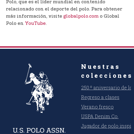
Polo, que es el líder mundial en contenido
relacionado con el deporte del polo. Para obtener
más información, visite
globalpolo.com
o Global
Polo en
YouTube
.
Nuestras
colecciones
250.º aniversario de l
Regreso a clases
Verano fresco
USPA Denim Co.
Jugador de polo inspi