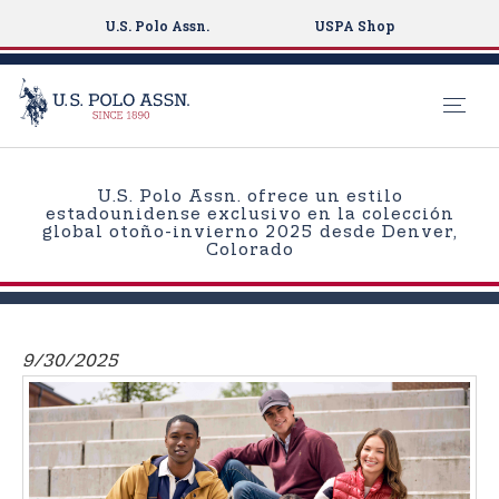
U.S. Polo Assn.
USPA Shop
S
k
U.S. Polo Assn. ofrece un estilo
i
estadounidense exclusivo en la colección
global otoño-invierno 2025 desde Denver,
p
Colorado
t
o
m
a
9/30/2025
i
n
c
o
n