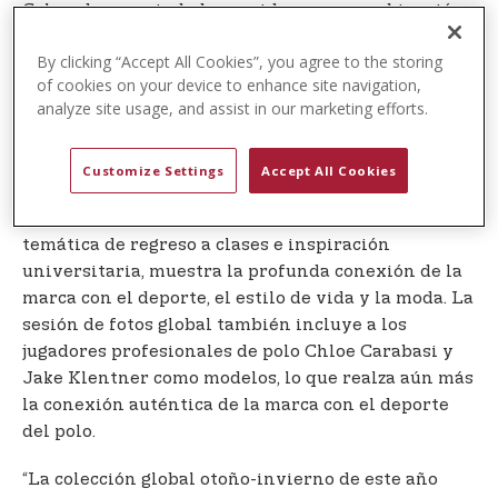
Colorado, una ciudad conocida por su combinación
dinámica de cultura metropolitana y belleza
By clicking “Accept All Cookies”, you agree to the storing
natural agreste.
of cookies on your device to enhance site navigation,
analyze site usage, and assist in our marketing efforts.
Desde el centro de la ciudad de Denver hasta las
serenas extensiones de Aspen Ranch, estos
pintorescos paisajes brindan el escenario perfecto
Customize Settings
Accept All Cookies
para la colección global otoño-invierno 2025 de
U.S. Polo Assn. La campaña de temporada, con una
temática de regreso a clases e inspiración
universitaria, muestra la profunda conexión de la
marca con el deporte, el estilo de vida y la moda. La
sesión de fotos global también incluye a los
jugadores profesionales de polo Chloe Carabasi y
Jake Klentner como modelos, lo que realza aún más
la conexión auténtica de la marca con el deporte
del polo.
“La colección global otoño-invierno de este año