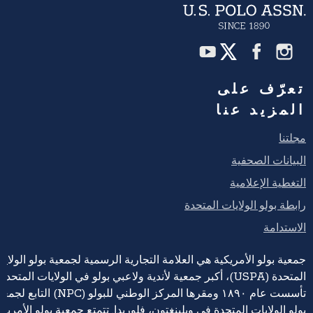
تعرّف على
المزيد عنا
مجلتنا
البيانات الصحفية
التغطية الإعلامية
رابطة بولو الولايات المتحدة
الاستدامة
جمعية بولو الأمريكية هي العلامة التجارية الرسمية لجمعية بولو الولايا
المتحدة (USPA)، أكبر جمعية لأندية ولاعبي بولو في الولايات المتحدة،
تأسست عام ١٨٩٠ ومقرها المركز الوطني للبولو (NPC) التابع 
بولو الولايات المتحدة في ويلينغتون، فلوريدا. تتمتع جمعية بولو الأمريكي