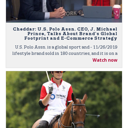
Cheddar: U.S. Polo Assn. CEO, J. Michael
Prince, Talks About Brand's Global
Footprint and E-Commerce Strategy
11/26/2019 - U.S. Polo Assn. is a global sport and
lifestyle brand sold in 180 countries, and it is on a
Watch now
mission to expand its footprint across the world.
J. Michael Prince, CEO of U.S. Polo Assn., joined
Cheddar to discuss the company's retail and e-
commerce strategy.