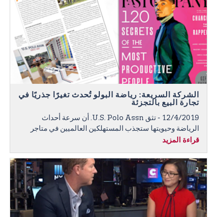
الشركة السريعة: رياضة البولو تُحدث تغيرًا جذريًا في
تجارة البيع بالتجزئة
12/4/2019 - تثق U.S. Polo Assn. أن سرعة أحداث
الرياضة وحيويتها ستجذب المستهلكين العالميين في متاجر
قراءة المزيد
مفهوم "high goal (الهدف السامي)" الجديدة الزاخرة
بالحيوية والمستوحاة من الرياضة والتفاعلية.