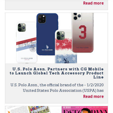
Read more
Through Global Broadcasts and Digital Platforms
U.S. Polo Assn. Partners with CG Mobile
to Launch Global Tech Accessory Product
Line
1/2/2020 - U.S. Polo Assn., the official brand of the
United States Polo Association (USPA) has
Read more
partnered with CG Mobile, a Paris-based leader in
global technology accessories for fashion and
luxury brands. Products to Launch at 2020 CES in
Las Vegas.