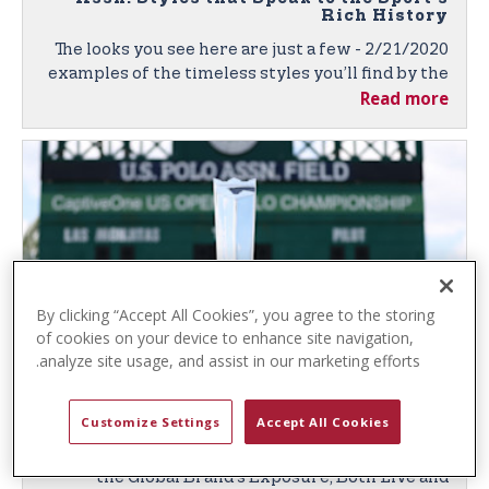
t
Rich History
e
2/21/2020 - The looks you see here are just a few
n
examples of the timeless styles you’ll find by the
t
Read more
leading sport-inspired brand, featuring quality
fabrics, denim, and classic polo shirts in vibrant
colors and unique textures.
By clicking “Accept All Cookies”, you agree to the storing
of cookies on your device to enhance site navigation,
analyze site usage, and assist in our marketing efforts.
U.S. Polo Assn. and Gauntlet of Polo™
Again Partner to Bring Prestigious Polo
Competition to Fans Worldwide
Customize Settings
Accept All Cookies
2/6/2020 - U.S. Polo Assn. Sponsorship Broadens
the Global Brand’s Exposure, Both Live and