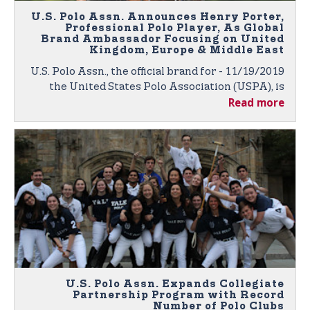
U.S. Polo Assn. Announces Henry Porter,
Professional Polo Player, As Global
Brand Ambassador Focusing on United
Kingdom, Europe & Middle East
11/19/2019 - U.S. Polo Assn., the official brand for
the United States Polo Association (USPA), is
Read more
proud to announce polo player Henry Porter as
the newest member of its growing roster of
global brand ambassadors.
U.S. Polo Assn. Expands Collegiate
Partnership Program with Record
Number of Polo Clubs