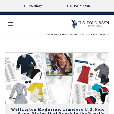
USPA Shop
U.S. Polo Assn.
See What's New
S
k
NEWS
i
p
t
o
m
a
i
n
c
o
Wellington Magazine: Timeless U.S. Polo
n
Assn. Styles that Speak to the Sport's