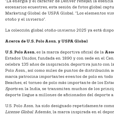
“La energía y el carácter de Denver reflejan la esencia
escenarios ecuestres, esta sesión de fotos global capt
Marketing Global de USPA Global. “Los elementos visua
otoño y el invierno”.
La colección global otoño-invierno 2025 ya está dispo
Acerca de U.S. Polo Assn. y USPA Global
es la marca deportiva oficial de la
U.S. Polo Assn.
Asoc
Estados Unidos, fundada en 1890 y con sede en el Cent
celebra 135 años de inspiración deportiva junto con l
Polo Assn., así como miles de puntos de distribución a
marca patrocina importantes eventos de polo en todo 
Beaches, el torneo de polo más importante de los Esta
Sports
en la India, se transmiten muchos de los princ
deporte llegue a millones de aficionados del deporte 
U.S. Polo Assn. ha sido designado repetidamente como 
License Global
. Además, la marca inspirada en el depo