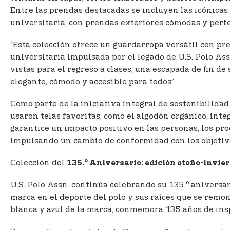
Entre las prendas destacadas se incluyen las icónicas
universitaria, con prendas exteriores cómodas y perfec
“Esta colección ofrece un guardarropa versátil con pre
universitaria impulsada por el legado de U.S. Polo As
vistas para el regreso a clases, una escapada de fin d
elegante, cómodo y accesible para todos”.
Como parte de la iniciativa integral de sostenibilida
usaron telas favoritas, como el algodón orgánico, int
garantice un impacto positivo en las personas, los pro
impulsando un cambio de conformidad con los objetivos
o
Colección del
135.
Aniversario: edición otoño-invie
o
U.S. Polo Assn. continúa celebrando su 135.
aniversari
marca en el deporte del polo y sus raíces que se remon
blanca y azul de la marca, conmemora 135 años de ins