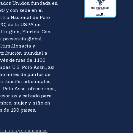
tados Unidos, fundada en
90 y con sede en el
ntro Nacional de Polo
PC) de la USPA en
llington, Florida. Con
a presencia global
ltimillonaria y
stribución mundial a
avés de más de 1100
ndas U.S. Polo Assn., así
mo miles de puntos de
tribución adicionales,
. Polo Assn. ofrece ropa,
esorios y calzado para
mbre, mujer y niño en
s de 190 países.
érminos y condiciones