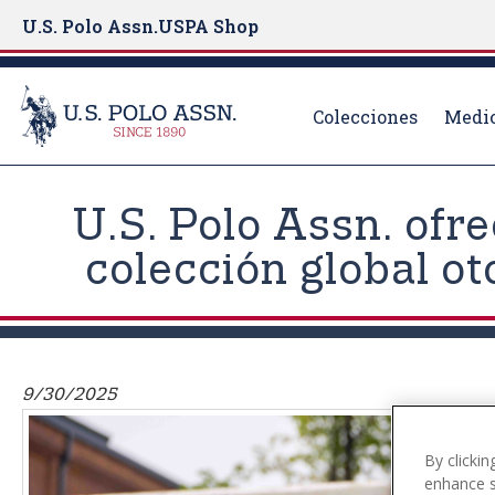
U.S. Polo Assn.
USPA Shop
Colecciones
Medio
S
k
U.S. Polo Assn. ofr
i
p
colección global o
t
o
m
a
i
9/30/2025
n
c
By clickin
o
enhance si