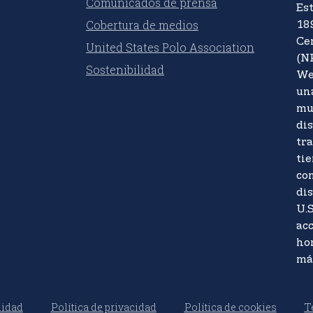
Comunicados de prensa
Es
Cobertura de medios
18
Ce
United States Polo Association
(N
Sostenibilidad
We
un
mu
di
tr
tie
co
dis
U.S
acc
ho
má
lidad
Política de privacidad
Política de cookies
T