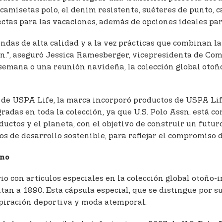
 camisetas polo, el denim resistente, suéteres de punto, 
tas para las vacaciones, además de opciones ideales para
ndas de alta calidad y a la vez prácticas que combinan la
sn.”, aseguró Jessica Ramesberger, vicepresidenta de Com
e semana o una reunión navideña, la colección global otoñ
d de USPA Life, la marca incorporó productos de USPA Lif
egradas en toda la colección, ya que U.S. Polo Assn. est
ductos y el planeta, con el objetivo de construir un fut
 de desarrollo sostenible, para reflejar el compromiso de
rno
o con artículos especiales en la colección global otoño-
tan a 1890. Esta cápsula especial, que se distingue por su
piración deportiva y moda atemporal.