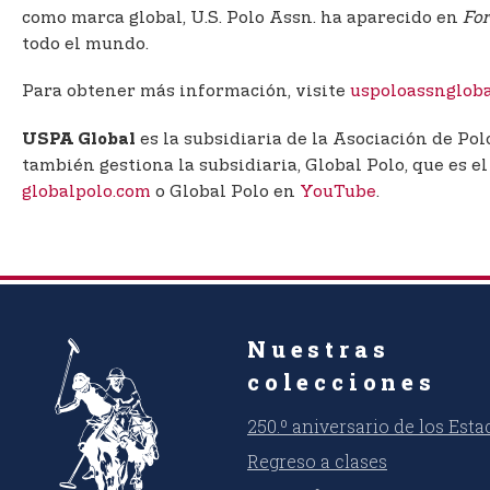
como marca global, U.S. Polo Assn. ha aparecido en
For
todo el mundo.
Para obtener más información, visite
uspoloassnglob
es la subsidiaria de la Asociación de Po
USPA Global
también gestiona la subsidiaria, Global Polo, que es e
globalpolo.com
o Global Polo en
YouTube
.
Nuestras
colecciones
250.º aniversario de los Est
Regreso a clases