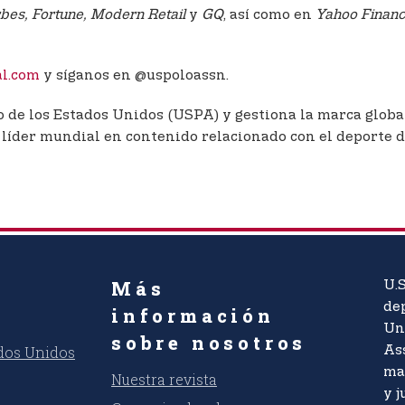
bes, Fortune, Modern Retail
y
GQ
, así como en
Yahoo Finan
al.com
y síganos en @uspoloassn.
lo de los Estados Unidos (USPA) y gestiona la marca glob
l líder mundial en contenido relacionado con el deporte 
Más
U.S
dep
información
Un
sobre nosotros
ados Unidos
As
ma
Nuestra revista
y j