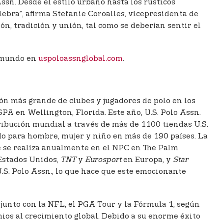
Assn. Desde el estilo urbano hasta los rústicos
lebra”, afirma Stefanie Coroalles, vicepresidenta de
, tradición y unión, tal como se deberían sentir el
l mundo en
uspoloassnglobal.com
.
ción más grande de clubes y jugadores de polo en los
PA en Wellington, Florida. Este año, U.S. Polo Assn.
ribución mundial a través de más de 1100 tiendas U.S.
zado para hombre, mujer y niño en más de 190 países. La
e se realiza anualmente en el NPC en The Palm
Estados Unidos,
TNT
y
Eurosport
en Europa, y
Star
S. Polo Assn., lo que hace que este emocionante
 junto con la NFL, el PGA Tour y la Fórmula 1, según
mios al crecimiento global. Debido a su enorme éxito