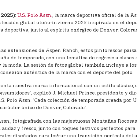
:
U.S. Polo Assn.
, la marca deportiva oficial de la 
 2025)
olección global otoño-invierno 2025 inspirada en el depo
ia deportiva, junto al espíritu enérgico de Denver, Colo
nas extensiones de Aspen Ranch, estos pintorescos paisaj
aña de temporada, con una temática de regreso a clases 
 y la moda. La sesión de fotos global también incluye a lo
conexión auténtica de la marca con el deporte del polo.
senta nuestra marca internacional con un estilo clásico,
consumidores”, explicó J. Michael Prince, presidente y d
S. Polo Assn. “Cada colección de temporada creada por U.
 carácter único de Denver, Colorado”.
 Assn., fotografiada con las majestuosas Montañas Rocosa
udaz y fresco, junto con toques festivos perfectos para 
ales diseñados para lograr una transición perfecta del a