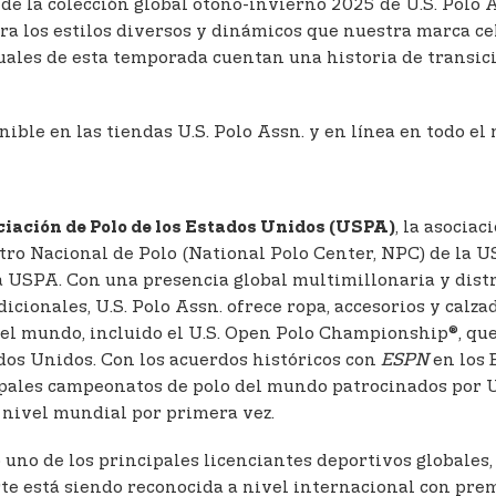
 de la colección global otoño-invierno 2025 de U.S. Polo 
ura los estilos diversos y dinámicos que nuestra marca ce
les de esta temporada cuentan una historia de transición
nible en las tiendas U.S. Polo Assn. y en línea en todo e
, la asocia
iación de Polo de los Estados Unidos (USPA)
ro Nacional de Polo (National Polo Center, NPC) de la US
a USPA. Con una presencia global multimillonaria y dist
dicionales, U.S. Polo Assn. ofrece ropa, accesorios y cal
el mundo, incluido el U.S. Open Polo Championship®, qu
dos Unidos. Con los acuerdos históricos con
ESPN
en los 
ipales campeonatos de polo del mundo patrocinados por U.
a nivel mundial por primera vez.
uno de los principales licenciantes deportivos globales,
rte está siendo reconocida a nivel internacional con pre