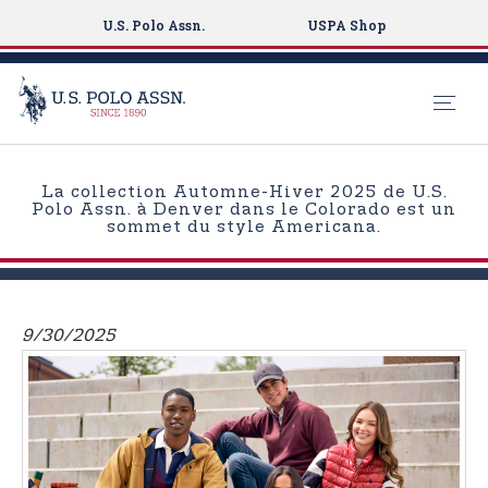
U.S. Polo Assn.
USPA Shop
S
k
La collection Automne-Hiver 2025 de U.S.
i
Polo Assn. à Denver dans le Colorado est un
sommet du style Americana.
p
t
o
m
9/30/2025
a
i
n
c
o
n