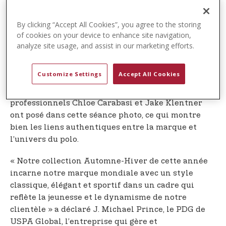
Du cœur du centre-ville de Denver aux étendues
By clicking “Accept All Cookies”, you agree to the storing
sereines d'Aspen Ranch, ces paysages pittoresques
of cookies on your device to enhance site navigation,
sont le décor idéal pour la collection mondiale
analyze site usage, and assist in our marketing efforts.
Automne-Hiver 2025. Basée sur un thème « retour
au collège », cette campagne illustre parfaitement
Customize Settings
Accept All Cookies
les liens profonds de la marque avec l’univers du
sport, du lifestyle et de la mode. Les poloistes
professionnels Chloe Carabasi et Jake Klentner
ont posé dans cette séance photo, ce qui montre
bien les liens authentiques entre la marque et
l’univers du polo.
« Notre collection Automne-Hiver de cette année
incarne notre marque mondiale avec un style
classique, élégant et sportif dans un cadre qui
reflète la jeunesse et le dynamisme de notre
clientèle » a déclaré J. Michael Prince, le PDG de
USPA Global, l’entreprise qui gère et