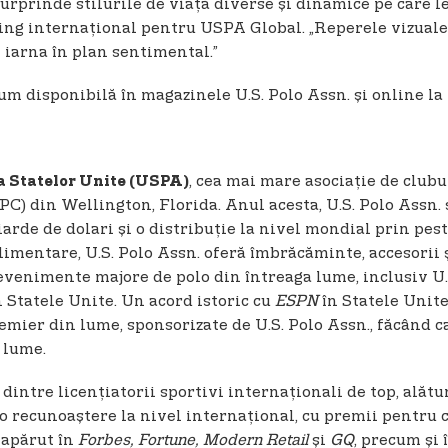
surprinde stilurile de viață diverse și dinamice pe care l
g internațional pentru USPA Global. „Reperele vizuale al
i iarna în plan sentimental.”
m disponibilă în magazinele U.S. Polo Assn. și online la
, cea mai mare asociație de clubu
 a Statelor Unite (USPA)
C) din Wellington, Florida. Anul acesta, U.S. Polo Assn. 
rde de dolari și o distribuție la nivel mondial prin pes
limentare, U.S. Polo Assn. oferă îmbrăcăminte, accesorii ș
 evenimente majore de polo din întreaga lume, inclusiv 
 Statele Unite. Un acord istoric cu
ESPN
în Statele Unite
mier din lume, sponsorizate de U.S. Polo Assn., făcând c
 lume.
 dintre licențiatorii sportivi internaționali de top, ală
 o recunoaștere la nivel internațional, cu premii pentru 
 apărut în
Forbes, Fortune, Modern Retail
și
GQ
, precum și 