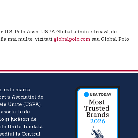
ar U.S. Polo Assn. USPA Global administrează, de
fla mai multe, vizitați
globalpolo.com
sau Global Polo
n. este marca
ort a Asociației de
ele Unite (USPA),
asociație de
o și jucători de
ele Unite, fondată
 sediul la Centrul