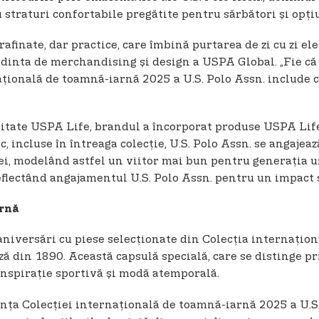
straturi confortabile pregătite pentru sărbători și opți
afinate, dar practice, care îmbină purtarea de zi cu zi ele
edinta de merchandising și design a USPA Global. „Fie că 
țională de toamnă-iarnă 2025 a U.S. Polo Assn. include ce
ilitate USPA Life, brandul a încorporat produse USPA Lif
, incluse în întreaga colecție, U.S. Polo Assn. se angaje
tei, modelând astfel un viitor mai bun pentru generația
eflectând angajamentul U.S. Polo Assn. pentru un impact 
arnă
niversări cu piese selecționate din Colecția internați
ă din 1890. Această capsulă specială, care se distinge prin
inspirație sportivă și modă atemporală.
ența Colecției internațională de toamnă-iarnă 2025 a U.S. 