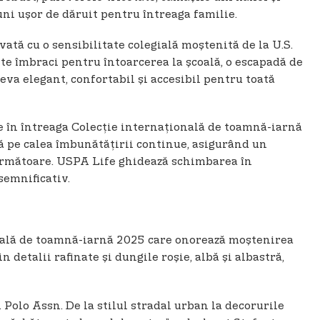
uni ușor de dăruit pentru întreaga familie.
vată cu o sensibilitate colegială moștenită de la U.S.
te îmbraci pentru întoarcerea la școală, o escapadă de
va elegant, confortabil și accesibil pentru toată
e în întreaga Colecție internațională de toamnă-iarnă
ază pe calea îmbunătățirii continue, asigurând un
 următoare. USPA Life ghidează schimbarea în
semnificativ.
onală de toamnă-iarnă 2025 care onorează moștenirea
 detalii rafinate și dungile roșie, albă și albastră,
Polo Assn. De la stilul stradal urban la decorurile