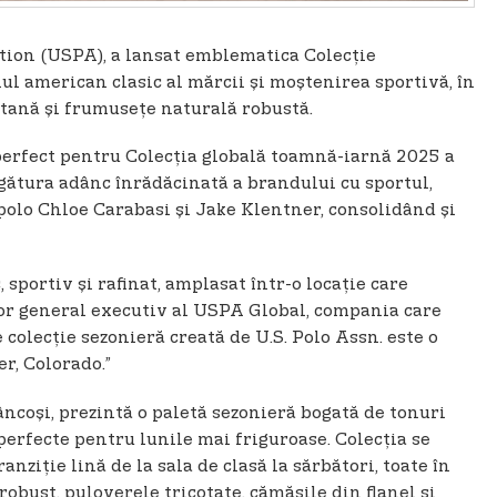
iation (USPA), a lansat emblematica Colecție
ul american clasic al mărcii și moștenirea sportivă, în
itană și frumusețe naturală robustă.
 perfect pentru Colecția globală toamnă-iarnă 2025 a
egătura adânc înrădăcinată a brandului cu sportul,
e polo Chloe Carabasi și Jake Klentner, consolidând și
sportiv și rafinat, amplasat într-o locație care
ctor general executiv al USPA Global, compania care
 colecție sezonieră creată de U.S. Polo Assn. este o
er, Colorado.”
ncoși, prezintă o paletă sezonieră bogată de tonuri
perfecte pentru lunile mai friguroase. Colecția se
ziție lină de la sala de clasă la sărbători, toate în
obust, puloverele tricotate, cămășile din flanel și