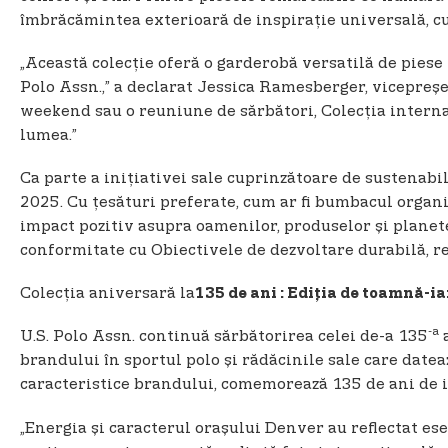
îmbrăcămintea exterioară de inspirație universală, cu 
„Această colecție oferă o garderobă versatilă de piese r
Polo Assn.,” a declarat Jessica Ramesberger, vicepreș
weekend sau o reuniune de sărbători, Colecția interna
lumea.”
Ca parte a inițiativei sale cuprinzătoare de sustenab
2025. Cu țesături preferate, cum ar fi bumbacul organic
impact pozitiv asupra oamenilor, produselor și plane
conformitate cu Obiectivele de dezvoltare durabilă, r
Colecția aniversară la
135 de ani
: Ediția de toamnă-i
-a
U.S. Polo Assn. continuă sărbătorirea celei de-a 135
a
brandului în sportul polo și rădăcinile sale care dateaz
caracteristice brandului, comemorează 135 de ani de 
„Energia și caracterul orașului Denver au reflectat es