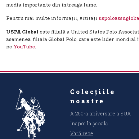
media importante din întreaga lume.
Pentru mai multe informații, vizitați
uspoloassngloba
este filială a United States Polo Associ
USPA Global
asemenea, filiala Global Polo, care este lider mondial 
pe
YouTube
.
Colecțiile
noastre
A 250-a aniversare a SUA
Înapoi la școală
Vară rece