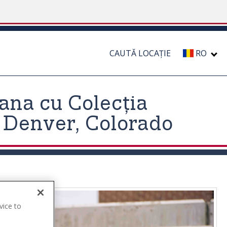
CAUTĂ LOCAȚIE
RO
ana cu Colecția
 Denver, Colorado
vice to
.