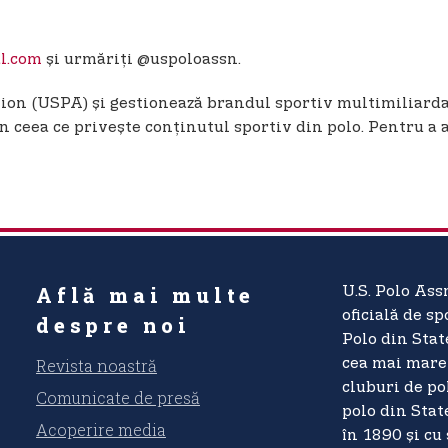
l.com
și urmăriți @uspoloassn.
ation (USPA) și gestionează brandul sportiv multimiliard
în ceea ce privește conținutul sportiv din polo. Pentru a a
Află mai multe
U.S. Polo Ass
oficială de sp
despre noi
Polo din Stat
Revista noastră
cea mai mare 
cluburi de pol
Comunicate de presă
polo din Stat
Acoperire media
în 1890 și cu