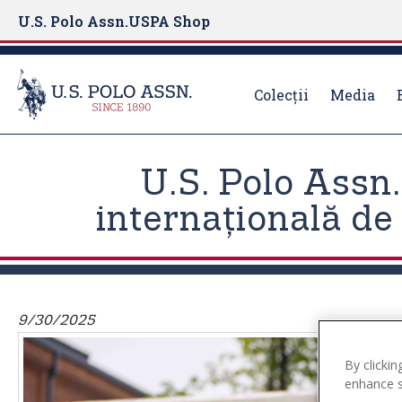
U.S. Polo Assn.
USPA Shop
Colecții
Media
S
k
U.S. Polo Assn
i
p
internațională d
t
o
m
a
i
9/30/2025
n
c
By clickin
o
enhance si