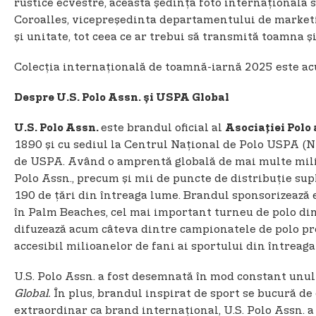
rustice ecvestre, această ședință foto internațională 
Coroalles, vicepreședinta departamentului de marketin
și unitate, tot ceea ce ar trebui să transmită toamna ș
Colecția internațională de toamnă-iarnă 2025 este acu
Despre U.S. Polo Assn. și USPA Global
este brandul oficial al
U.S. Polo Assn.
Asociației Polo
1890 și cu sediul la Centrul Național de Polo USPA (NP
de USPA. Având o amprentă globală de mai multe milia
Polo Assn., precum și mii de puncte de distribuție sup
190 de țări din întreaga lume. Brandul sponsorizează
în Palm Beaches, cel mai important turneu de polo din
difuzează acum câteva dintre campionatele de polo pre
accesibil milioanelor de fani ai sportului din întreaga
U.S. Polo Assn. a fost desemnată în mod constant unul
Global.
În plus, brandul inspirat de sport se bucură de
extraordinar ca brand internațional, U.S. Polo Assn. a