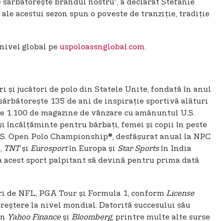
e sărbătorește brandul nostru”, a declarat Stefanie
e acestui sezon spun o poveste de tranziție, tradiție
 nivel global pe
uspoloassnglobal.com
.
ri și jucători de polo din Statele Unite, fondată în anul
sărbătorește 135 de ani de inspirație sportivă alături
te 1.100 de magazine de vânzare cu amănuntul U.S.
i încălțăminte pentru bărbați, femei și copii în peste
U.S. Open Polo Championship®, desfășurat anual la NPC
,
TNT
și
Eurosport
în Europa și
Star Sports
în India
a acest sport palpitant să devină pentru prima dată
turi de NFL, PGA Tour și Formula 1, conform
License
creștere la nivel mondial. Datorită succesului său
în
Yahoo Finance
și
Bloomberg
, printre multe alte surse