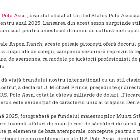
. Polo Assn.
, brandul oficial al United States Polo Assoc
entru anul 2025. Lansarea din acest sezon surprinde stil
ș cunoscut pentru amestecul dinamic de cultură metropol
ale Aspen Ranch, aceste peisaje pitorești oferă decorul
ală inspirată de colegii, campania sezonieră reprezintă l
 are, de asemenea, ca modele pe jucătorii profesioniști d
lo.
ă viață brandului nostru internațional cu un stil clasic, 
ostru”, a declarat J. Michael Prince, președinte și dire
S. Polo Assn. cotat la câteva miliarde de dolari. „Fiecare
 sezon este evidențiat de caracterul unic al orașului Denv
nă 2025, fotografiată pe fundalul maiestuoșilor Munți Stâ
e toamnă, alături de nuanțe reci de sărbători de iarnă, 
ite și elemente de bază atemporale, concepute pentru o tran
tricourile polo emblematice ale U.S. Polo Assn., denimul r