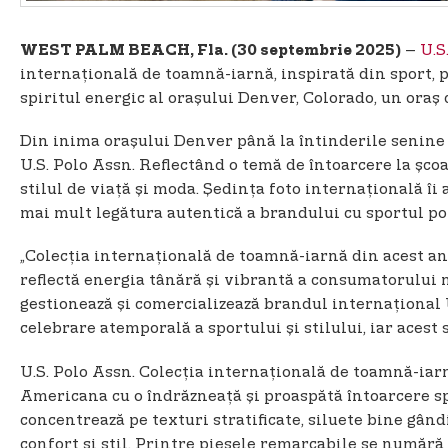
–
U.S
WEST PALM BEACH, Fla. (30 septembrie 2025)
internațională de toamnă-iarnă, inspirată din sport, p
spiritul energic al orașului Denver, Colorado, un ora
Din inima orașului Denver până la întinderile senine 
U.S. Polo Assn. Reflectând o temă de întoarcere la șco
stilul de viață și moda. Ședința foto internațională îi
mai mult legătura autentică a brandului cu sportul po
„Colecția internațională de toamnă-iarnă din acest an d
reflectă energia tânără și vibrantă a consumatorului n
gestionează și comercializează brandul internațional U.
celebrare atemporală a sportului și stilului, iar acest
U.S. Polo Assn. Colecția internațională de toamnă-iar
Americana cu o îndrăzneață și proaspătă întoarcere spr
concentrează pe texturi stratificate, siluete bine gând
confort și stil. Printre piesele remarcabile se numără 