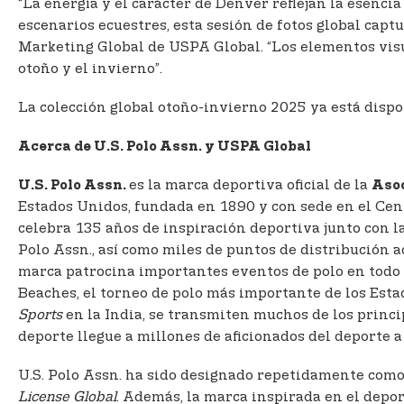
“La energía y el carácter de Denver reflejan la esencia
escenarios ecuestres, esta sesión de fotos global capt
Marketing Global de USPA Global. “Los elementos visua
otoño y el invierno”.
La colección global otoño-invierno 2025 ya está dispo
Acerca de U.S. Polo Assn. y USPA Global
es la marca deportiva oficial de la
U.S. Polo Assn.
Asoc
Estados Unidos, fundada en 1890 y con sede en el Cent
celebra 135 años de inspiración deportiva junto con l
Polo Assn., así como miles de puntos de distribución a
marca patrocina importantes eventos de polo en todo 
Beaches, el torneo de polo más importante de los Esta
Sports
en la India, se transmiten muchos de los princ
deporte llegue a millones de aficionados del deporte 
U.S. Polo Assn. ha sido designado repetidamente como 
License Global
. Además, la marca inspirada en el depo