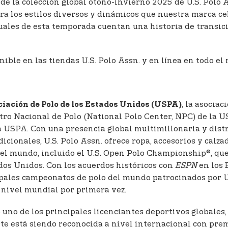
 de la colección global otoño-invierno 2025 de U.S. Polo 
ura los estilos diversos y dinámicos que nuestra marca ce
les de esta temporada cuentan una historia de transición
nible en las tiendas U.S. Polo Assn. y en línea en todo e
, la asocia
iación de Polo de los Estados Unidos (USPA)
ro Nacional de Polo (National Polo Center, NPC) de la US
a USPA. Con una presencia global multimillonaria y dist
dicionales, U.S. Polo Assn. ofrece ropa, accesorios y cal
el mundo, incluido el U.S. Open Polo Championship®, qu
dos Unidos. Con los acuerdos históricos con
ESPN
en los 
ipales campeonatos de polo del mundo patrocinados por U.
a nivel mundial por primera vez.
uno de los principales licenciantes deportivos globales,
rte está siendo reconocida a nivel internacional con pre