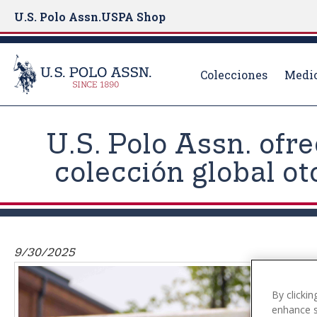
U.S. Polo Assn.
USPA Shop
Colecciones
Medio
S
k
U.S. Polo Assn. ofr
i
p
colección global o
t
o
m
a
i
9/30/2025
n
c
By clickin
o
enhance si