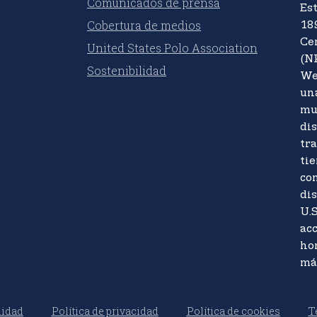
Comunicados de prensa
Es
Cobertura de medios
18
Ce
United States Polo Association
(N
Sostenibilidad
We
un
mu
di
tr
tie
co
dis
U.S
acc
ho
má
lidad
Política de privacidad
Política de cookies
T