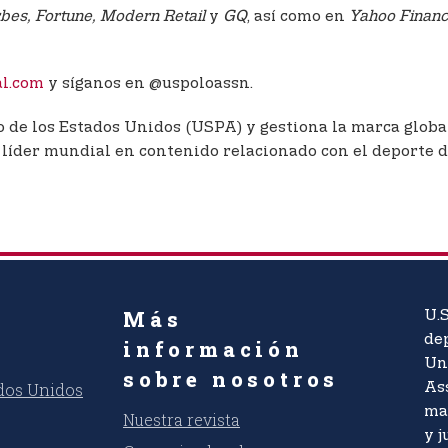
bes, Fortune, Modern Retail
y
GQ
, así como en
Yahoo Finan
al.com
y síganos en @uspoloassn.
lo de los Estados Unidos (USPA) y gestiona la marca glob
l líder mundial en contenido relacionado con el deporte 
Más
U.S
dep
información
Un
sobre nosotros
ados Unidos
As
ma
Nuestra revista
y j