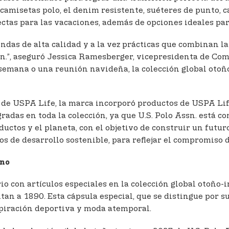
 camisetas polo, el denim resistente, suéteres de punto, 
tas para las vacaciones, además de opciones ideales para
ndas de alta calidad y a la vez prácticas que combinan la
sn.”, aseguró Jessica Ramesberger, vicepresidenta de Com
e semana o una reunión navideña, la colección global otoñ
d de USPA Life, la marca incorporó productos de USPA Lif
egradas en toda la colección, ya que U.S. Polo Assn. est
ductos y el planeta, con el objetivo de construir un fut
 de desarrollo sostenible, para reflejar el compromiso de
rno
o con artículos especiales en la colección global otoño-
tan a 1890. Esta cápsula especial, que se distingue por su
piración deportiva y moda atemporal.