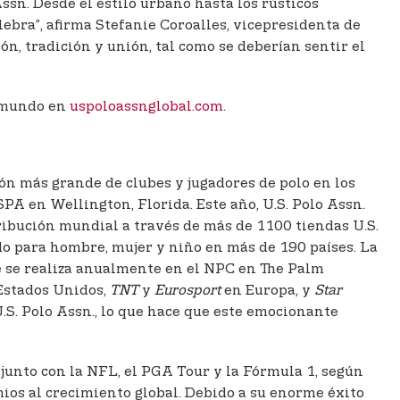
Assn. Desde el estilo urbano hasta los rústicos
lebra”, afirma Stefanie Coroalles, vicepresidenta de
, tradición y unión, tal como se deberían sentir el
l mundo en
uspoloassnglobal.com
.
ción más grande de clubes y jugadores de polo en los
PA en Wellington, Florida. Este año, U.S. Polo Assn.
ribución mundial a través de más de 1100 tiendas U.S.
zado para hombre, mujer y niño en más de 190 países. La
e se realiza anualmente en el NPC en The Palm
Estados Unidos,
TNT
y
Eurosport
en Europa, y
Star
S. Polo Assn., lo que hace que este emocionante
 junto con la NFL, el PGA Tour y la Fórmula 1, según
mios al crecimiento global. Debido a su enorme éxito