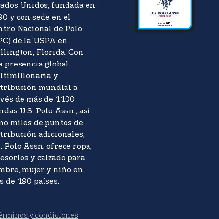
tados Unidos, fundada en
90 y con sede en el
ntro Nacional de Polo
PC) de la USPA en
llington, Florida. Con
a presencia global
ltimillonaria y
stribución mundial a
avés de más de 1100
ndas U.S. Polo Assn., así
mo miles de puntos de
tribución adicionales,
. Polo Assn. ofrece ropa,
esorios y calzado para
mbre, mujer y niño en
s de 190 países.
érminos y condiciones