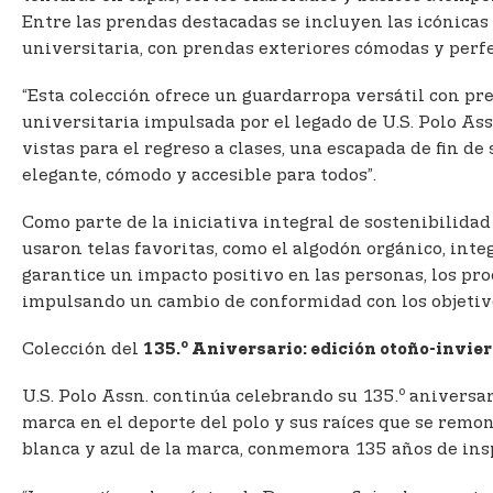
Entre las prendas destacadas se incluyen las icónicas
universitaria, con prendas exteriores cómodas y perfec
“Esta colección ofrece un guardarropa versátil con pre
universitaria impulsada por el legado de U.S. Polo As
vistas para el regreso a clases, una escapada de fin d
elegante, cómodo y accesible para todos”.
Como parte de la iniciativa integral de sostenibilida
usaron telas favoritas, como el algodón orgánico, int
garantice un impacto positivo en las personas, los pro
impulsando un cambio de conformidad con los objetivos
o
Colección del
135.
Aniversario: edición otoño-invie
o
U.S. Polo Assn. continúa celebrando su 135.
aniversari
marca en el deporte del polo y sus raíces que se remon
blanca y azul de la marca, conmemora 135 años de ins