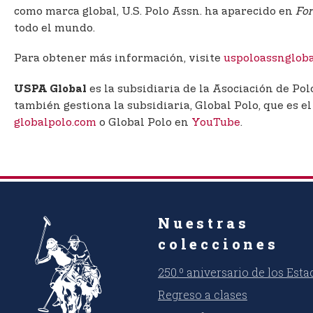
como marca global, U.S. Polo Assn. ha aparecido en
For
todo el mundo.
Para obtener más información, visite
uspoloassnglob
es la subsidiaria de la Asociación de Po
USPA Global
también gestiona la subsidiaria, Global Polo, que es e
globalpolo.com
o Global Polo en
YouTube
.
Nuestras
colecciones
250.º aniversario de los Est
Regreso a clases