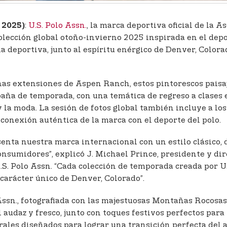
:
U.S. Polo Assn.
, la marca deportiva oficial de la 
 2025)
olección global otoño-invierno 2025 inspirada en el depo
ia deportiva, junto al espíritu enérgico de Denver, Colo
nas extensiones de Aspen Ranch, estos pintorescos paisaj
aña de temporada, con una temática de regreso a clases 
 y la moda. La sesión de fotos global también incluye a lo
conexión auténtica de la marca con el deporte del polo.
senta nuestra marca internacional con un estilo clásico,
consumidores”, explicó J. Michael Prince, presidente y d
S. Polo Assn. “Cada colección de temporada creada por U.
 carácter único de Denver, Colorado”.
 Assn., fotografiada con las majestuosas Montañas Rocosa
udaz y fresco, junto con toques festivos perfectos para 
ales diseñados para lograr una transición perfecta del a