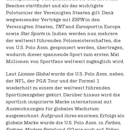
Beaches stattfindet und als das wichtigste
Poloturnier der Vereinigten Staaten gilt. Dank
wegweisender Verträge mit
ESPN
in den
Vereinigten Staaten,
TNT
and
Eurosport
in Europa
sowie
Star Sports
in Indien werden nun mehrere
der weltweit führenden Polomeisterschaften, die
von U.S. Polo Assn. gesponsert werden, übertragen,
wodurch dieser spannende Sport zum ersten Mal
Millionen von Sportfans weltweit zugänglich wird.
Laut
License Global
wurde die U.S. Polo Assn. neben
der NFL, der PGA Tour und der Formel 1
wiederholt zu einem der weltweit führenden
Sportlizenzgeber gekürt. Darüber hinaus wird die
sportlich inspirierte Marke international mit
Auszeichnungen für globales Wachstum
ausgezeichnet. Aufgrund ihres enormen Erfolgs als
globale Marke wurde die U.S. Polo Assn. in
Forbes,
Fortune, Modern Retail
und
GQ
wie auch auf
Yahoo