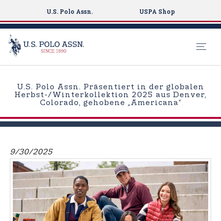
U.S. Polo Assn.
USPA Shop
S
k
U.S. Polo Assn. Präsentiert in der globalen
i
Herbst-/Winterkollektion 2025 aus Denver,
Colorado, gehobene „Americana“
p
t
o
m
9/30/2025
a
i
n
c
o
n