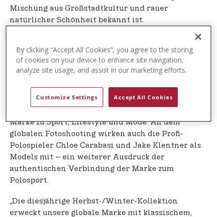
Mischung aus Großstadtkultur und rauer
natürlicher Schönheit bekannt ist.
Von der Innenstadt von Denver bis zu den ruhigen
By clicking “Accept All Cookies”, you agree to the storing
Weiten der Aspen Ranch bilden diese malerischen
of cookies on your device to enhance site navigation,
Landschaften die perfekte Kulisse für die globale
analyze site usage, and assist in our marketing efforts.
Herbst-/Winterkollektion 2025 von U.S. Polo Assn.
Die Kampagne dieser Saison orientiert sich am
Customize Settings
Accept All Cookies
Thema „Back to School“ im College-Stil und
demonstriert die tief verwurzelte Verbindung der
Marke zu Sport, Lifestyle und Mode. An dem
globalen Fotoshooting wirken auch die Profi-
Polospieler Chloe Carabasi und Jake Klentner als
Models mit – ein weiterer Ausdruck der
authentischen Verbindung der Marke zum
Polosport.
„Die diesjährige Herbst-/Winter-Kollektion
erweckt unsere globale Marke mit klassischem,