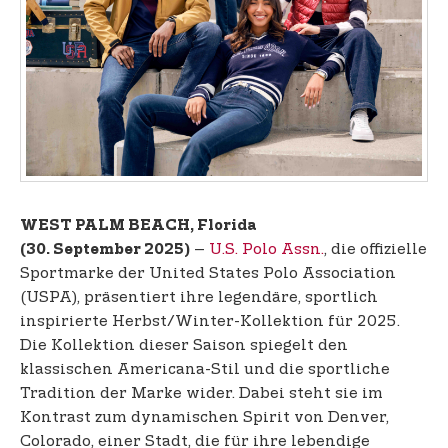
t
e
n
t
WEST PALM BEACH, Florida
–
U.S. Polo Assn.
, die offizielle
(30. September 2025)
Sportmarke der United States Polo Association
(USPA), präsentiert ihre legendäre, sportlich
inspirierte Herbst/Winter-Kollektion für 2025.
Die Kollektion dieser Saison spiegelt den
klassischen Americana-Stil und die sportliche
Tradition der Marke wider. Dabei steht sie im
Kontrast zum dynamischen Spirit von Denver,
Colorado, einer Stadt, die für ihre lebendige