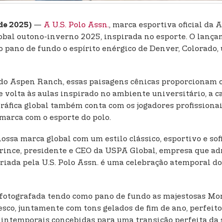
—
A U.S. Polo Assn.
, marca esportiva oficial da
de 2025)
lobal outono-inverno 2025, inspirada no esporte. O lança
o pano de fundo o espírito enérgico de Denver, Colorado
do Aspen Ranch, essas paisagens cênicas proporcionam o 
e volta às aulas inspirado no ambiente universitário, 
tográfica global também conta com os jogadores profission
marca com o esporte do polo.
ossa marca global com um estilo clássico, esportivo e sof
rince, presidente e CEO da USPA Global, empresa que admi
riada pela U.S. Polo Assn. é uma celebração atemporal do
, fotografada tendo como pano de fundo as majestosas M
co, juntamente com tons gelados de fim de ano, perfeito
ntemporais concebidas para uma transição perfeita da sal