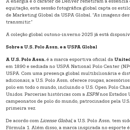
A energia e o caráter de Denver refletiram a essência 
equitação, esta sessão fotográfica global capta os esti
de Marketing Global da USPA Global. “As imagens dest
transmitir.”
A coleção global outono-inverno 2025 já está disponív
Sobre a U.S. Polo Assn. e a USPA Global
é a marca esportiva oficial da
A U.S. Polo Assn.
United
em 1890 e sediada no USPA National Polo Center (NPC)
USPA. Com uma presença global multibilionária e distr
adicionais, a U.S. Polo Assn. oferece roupas, acessór
polo em todo o mundo, incluindo o U.S. Open Polo Cha
Unidos. Parcerias históricas com a
ESPN
nos Estados 
campeonatos de polo do mundo, patrocinados pela U.S.
primeira vez.
De acordo com
License Global
, a U.S. Polo Assn. tem s
Fórmula 1. Além disso, a marca inspirada no esporte 