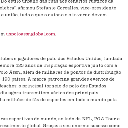
 Do estilo urbano das ruas aos cenários rústicos da
celebra”, afirmou Stefanie Coroalles, vice-presidente
e união, tudo o que o outono e o inverno devem
 em
uspoloassnglobal.com
.
 clubes e jogadores de polo dos Estados Unidos, fundada
memora 135 anos de inspiração esportiva junto com a
Polo Assn., além de milhares de pontos de distribuição
de 190 países. A marca patrocina grandes eventos de
aches, o principal torneio de polo dos Estados
dia agora transmitem vários dos principais
l a milhões de fãs de esportes em todo o mundo pela
doras esportivas do mundo, ao lado da NFL, PGA Tour e
crescimento global. Graças a seu enorme sucesso como