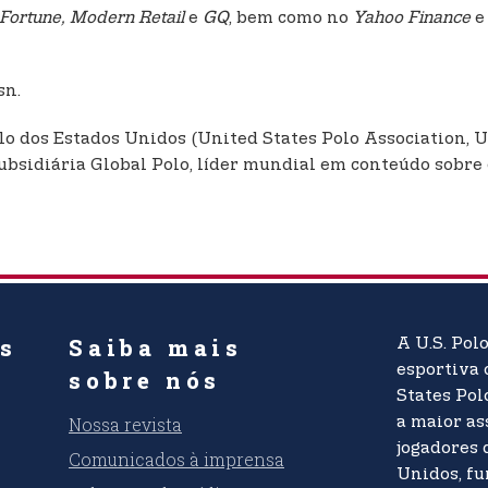
 Fortune, Modern Retail
e
GQ
, bem como no
Yahoo Finance
e
sn.
lo dos Estados Unidos (United States Polo Association, 
sidiária Global Polo, líder mundial em conteúdo sobre o
es
Saiba mais
A U.S. Pol
esportiva 
sobre nós
States Pol
Nossa revista
a maior as
jogadores 
Comunicados à imprensa
Unidos, f