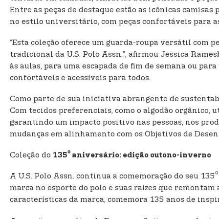
Entre as peças de destaque estão as icônicas camisas p
no estilo universitário, com peças confortáveis para as
“Esta coleção oferece um guarda-roupa versátil com pe
tradicional da U.S. Polo Assn.”, afirmou Jessica Rame
às aulas, para uma escapada de fim de semana ou para 
confortáveis e acessíveis para todos.
Como parte de sua iniciativa abrangente de sustentab
Com tecidos preferenciais, como o algodão orgânico, u
garantindo um impacto positivo nas pessoas, nos pro
mudanças em alinhamento com os Objetivos de Desenvo
º
Coleção do
135
aniversário: edição outono-inverno
º
A U.S. Polo Assn. continua a comemoração do seu 135
marca no esporte do polo e suas raízes que remontam a 
características da marca, comemora 135 anos de inspi