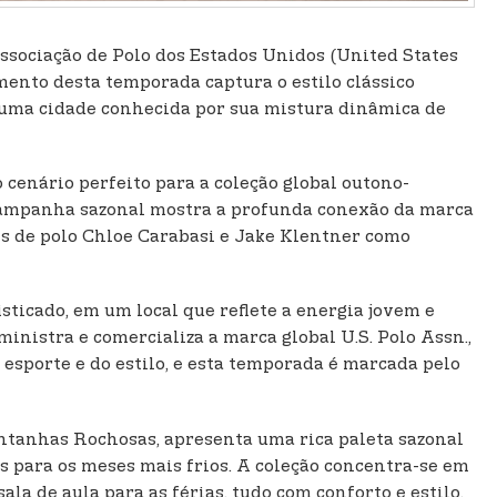
 Associação de Polo dos Estados Unidos (United States
mento desta temporada captura o estilo clássico
, uma cidade conhecida por sua mistura dinâmica de
cenário perfeito para a coleção global outono-
a campanha sazonal mostra a profunda conexão da marca
ais de polo Chloe Carabasi e Jake Klentner como
isticado, em um local que reflete a energia jovem e
nistra e comercializa a marca global U.S. Polo Assn.,
 esporte e do estilo, e esta temporada é marcada pelo
ontanhas Rochosas, apresenta uma rica paleta sazonal
s para os meses mais frios. A coleção concentra-se em
a de aula para as férias, tudo com conforto e estilo.