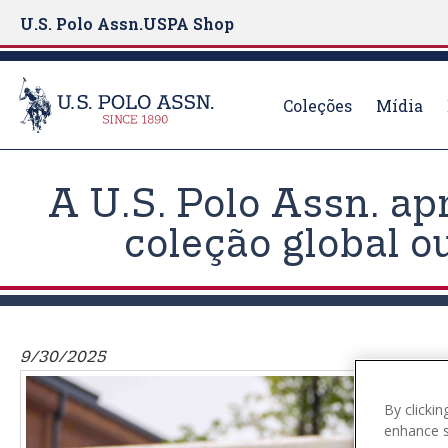
U.S. Polo Assn.
USPA Shop
Coleções
Mídia
S
k
A U.S. Polo Assn. ap
i
p
coleção global 
t
o
m
a
i
9/30/2025
n
c
By clickin
o
enhance si