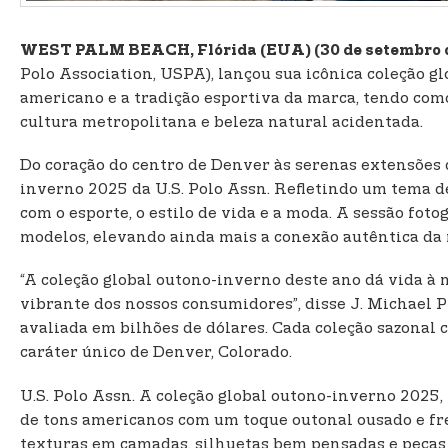
WEST PALM BEACH, Flórida (EUA) (30 de setembro 
Polo Association, USPA), lançou sua icônica coleção g
americano e a tradição esportiva da marca, tendo com
cultura metropolitana e beleza natural acidentada.
Do coração do centro de Denver às serenas extensões 
inverno 2025 da U.S. Polo Assn. Refletindo um tema d
com o esporte, o estilo de vida e a moda. A sessão fo
modelos, elevando ainda mais a conexão autêntica da 
“A coleção global outono-inverno deste ano dá vida à n
vibrante dos nossos consumidores”, disse J. Michael P
avaliada em bilhões de dólares. Cada coleção sazonal c
caráter único de Denver, Colorado.
U.S. Polo Assn. A coleção global outono-inverno 2025
de tons americanos com um toque outonal ousado e fres
texturas em camadas, silhuetas bem pensadas e peças i