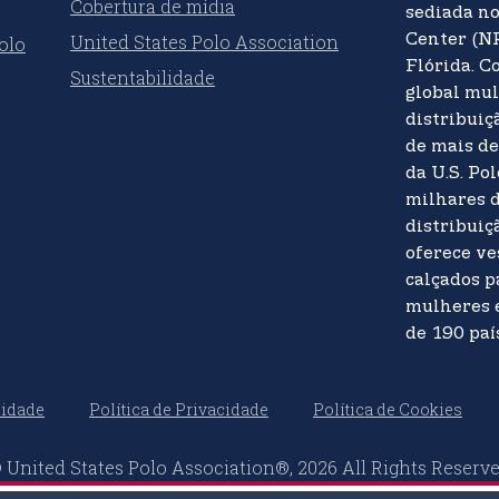
Cobertura de mídia
sediada n
United States Polo Association
Center (N
olo
Flórida. 
Sustentabilidade
global mul
distribuiç
de mais de
da U.S. Po
milhares d
distribuiçã
oferece ve
calçados 
mulheres 
de 190 paí
lidade
Política de Privacidade
Política de Cookies
 United States Polo Association®, 2026 All Rights Reserv