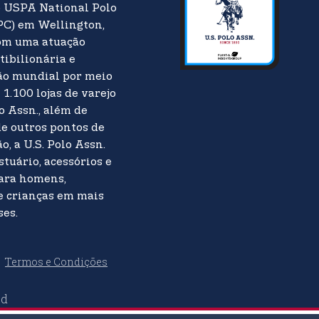
o USPA National Polo
PC) em Wellington,
Com uma atuação
tibilionária e
ão mundial por meio
 1.100 lojas de varejo
lo Assn., além de
e outros pontos de
o, a U.S. Polo Assn.
stuário, acessórios e
para homens,
e crianças em mais
ses.
Termos e Condições
ed