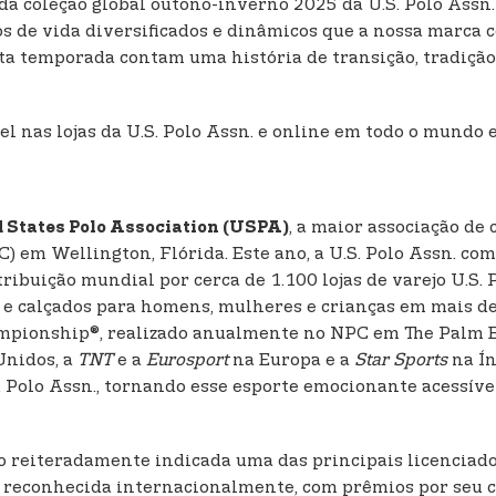
da coleção global outono-inverno 2025 da U.S. Polo Assn.
los de vida diversificados e dinâmicos que a nossa marca 
a temporada contam uma história de transição, tradição 
el nas lojas da U.S. Polo Assn. e online em todo o mundo
, a maior associação de
 States Polo Association (USPA)
 em Wellington, Flórida. Este ano, a U.S. Polo Assn. co
ibuição mundial por cerca de 1.100 lojas de varejo U.S. 
ios e calçados para homens, mulheres e crianças em mais 
mpionship®, realizado anualmente no NPC em The Palm Be
Unidos, a
TNT
e a
Eurosport
na Europa e a
Star Sports
na Ín
 Polo Assn., tornando esse esporte emocionante acessíve
ido reiteradamente indicada uma das principais licencia
é reconhecida internacionalmente, com prêmios por seu 