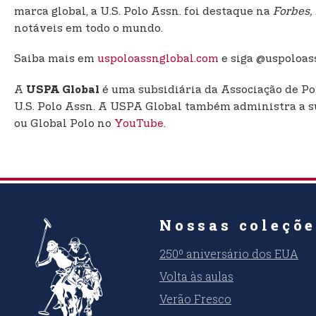
marca global, a U.S. Polo Assn. foi destaque na
Forbes,
notáveis em todo o mundo.
Saiba mais em
uspoloassnglobal.com
e siga @uspoloas
A
é uma subsidiária da Associação de Po
USPA Global
U.S. Polo Assn. A USPA Global também administra a sub
ou Global Polo no
YouTube
.
Nossas coleçõ
250º aniversário dos EUA
Volta às aulas
Verão Fresco