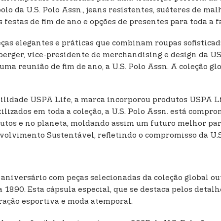
olo da U.S. Polo Assn., jeans resistentes, suéteres de ma
 festas de fim de ano e opções de presentes para toda a f
ças elegantes e práticas que combinam roupas sofisticada
sberger, vice-presidente de merchandising e design da US
uma reunião de fim de ano, a U.S. Polo Assn. A coleção gl
ilidade USPA Life, a marca incorporou produtos USPA Li
tilizados em toda a coleção, a U.S. Polo Assn. está com
dutos e no planeta, moldando assim um futuro melhor pa
lvimento Sustentável, refletindo o compromisso da U.S.
aniversário com peças selecionadas da coleção global 
1890. Esta cápsula especial, que se destaca pelos detalhe
ração esportiva e moda atemporal.