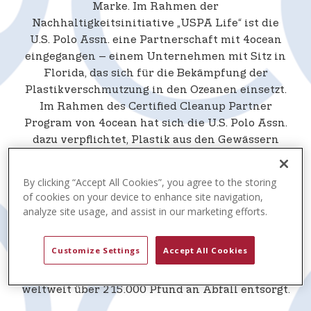
t
Marke. Im Rahmen der
e
Nachhaltigkeitsinitiative „USPA Life“ ist die
n
U.S. Polo Assn. eine Partnerschaft mit 4ocean
t
eingegangen – einem Unternehmen mit Sitz in
Florida, das sich für die Bekämpfung der
Plastikverschmutzung in den Ozeanen einsetzt.
Im Rahmen des Certified Cleanup Partner
Program von 4ocean hat sich die U.S. Polo Assn.
dazu verpflichtet, Plastik aus den Gewässern
weltweit zu entfernen. Diese Partnerschaft
begann Anfang 2021 und führte im ersten Jahr
By clicking “Accept All Cookies”, you agree to the storing
erfolgreich zur Entfernung von 60.000 Pfund
of cookies on your device to enhance site navigation,
Plastik aus den Weltmeeren, Flüssen und
analyze site usage, and assist in our marketing efforts.
Küstengebieten, und 2022 waren es über
150.000 Pfund. Im dritten Jahr ihrer
Customize Settings
Accept All Cookies
Zusammenarbeit haben die beiden
Organisationen im Rahmen ihrer Partnerschaft
weltweit über 215.000 Pfund an Abfall entsorgt.