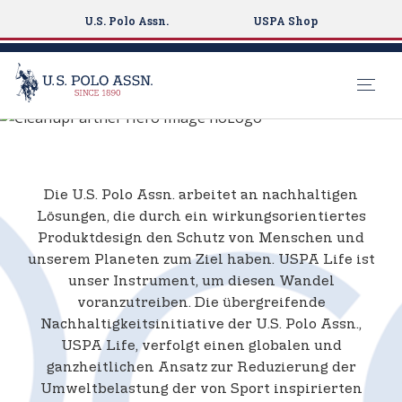
U.S. Polo Assn.
USPA Shop
4OCEAN X U.S.
S
POLO ASSN.
k
i
p
Die U.S. Polo Assn. arbeitet an nachhaltigen
t
Lösungen, die durch ein wirkungsorientiertes
o
Produktdesign den Schutz von Menschen und
m
unserem Planeten zum Ziel haben. USPA Life ist
a
unser Instrument, um diesen Wandel
i
voranzutreiben. Die übergreifende
n
Nachhaltigkeitsinitiative der U.S. Polo Assn.,
c
USPA Life, verfolgt einen globalen und
o
ganzheitlichen Ansatz zur Reduzierung der
n
Umweltbelastung der von Sport inspirierten