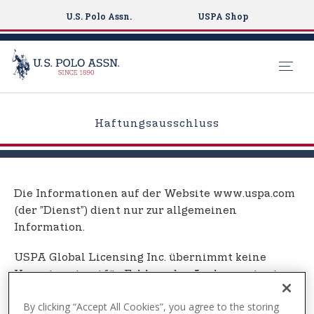
U.S. Polo Assn.
USPA Shop
S
k
Haftungsausschluss
i
p
t
o
Die Informationen auf der Website www.uspa.com
m
(der ”Dienst”) dient nur zur allgemeinen
a
Information.
i
n
USPA Global Licensing Inc. übernimmt keine
c
Verantwortung für Fehler oder Auslassungen in
o
den Inhalten des Dienstes.
n
By clicking “Accept All Cookies”, you agree to the storing