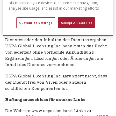
t
of cookies on your device to enhance site navigation,
In keinem Fall haftet USPA Global Licensing Inc.
analyze site usage, and assist in our marketing efforts.
e
für besondere, direkte, indirekte, Folge- oder
n
Nebenschäden oder für Schäden jedweder Art, die
t
sich aus einem Vertragsvertoß, der Fahrlässigkeit
Customize Settings
Accept All Cookies
oder anderen unerlaubten Handlungen die sich
aus oder im Zusammenhang mit der Nutzung des
Dienstes oder den Inhalten des Dienstes ergeben.
USPA Global Licensing Inc. behält sich das Recht
vor, jederzeit ohne vorherige Ankündigung
Ergänzungen, Löschungen oder Änderungen am
Inhalt des Dienstes vorzunehmen.
USPA Global Licensing Inc. garantiert nicht, dass
der Dienst frei von Viren oder anderen
schädlichen Komponenten ist.
Haftungsausschluss für externe Links
Die Website www.uspa.com kann Links zu