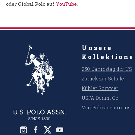
oder Global Polo auf
YouTube
.
Unsere
Kollektion
250. Jahrestag der US
Zurück zur Schule
Kühler Sommer
USPA Denim Co.
Von Polospielern inspi