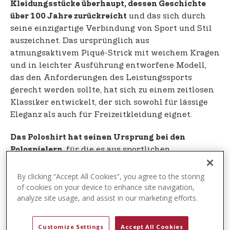
Kleidungsstücke überhaupt, dessen Geschichte
und das sich durch
über 100 Jahre zurückreicht
seine einzigartige Verbindung von Sport und Stil
auszeichnet. Das ursprünglich aus
atmungsaktivem Piqué-Strick mit weichem Kragen
und in leichter Ausführung entworfene Modell,
das den Anforderungen des Leistungssports
gerecht werden sollte, hat sich zu einem zeitlosen
Klassiker entwickelt, der sich sowohl für lässige
Eleganz als auch für Freizeitkleidung eignet.
Das Poloshirt hat seinen Ursprung bei den
, für die es aus sportlichen
Polospielern
Erfordernissen heraus entstanden ist. Polospieler
haben die langärmligen Baumwollhemden
By clicking “Accept All Cookies”, you agree to the storing
angepasst, um Hitze, Bewegung und Wind beim
of cookies on your device to enhance site navigation,
analyze site usage, and assist in our marketing efforts.
Spielen besser zu bewältigen. Diese funktionellen,
sportlich orientierten Anpassungen stellen die
früheste Form des späteren Poloshirts dar. Zu
Customize Settings
Accept All Cookies