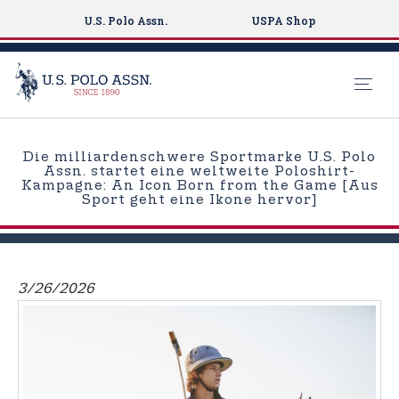
U.S. Polo Assn.
USPA Shop
S
k
Die milliardenschwere Sportmarke U.S. Polo
i
Assn. startet eine weltweite Poloshirt-
Kampagne: An Icon Born from the Game [Aus
p
Sport geht eine Ikone hervor]
t
o
m
a
3/26/2026
i
n
c
o
n