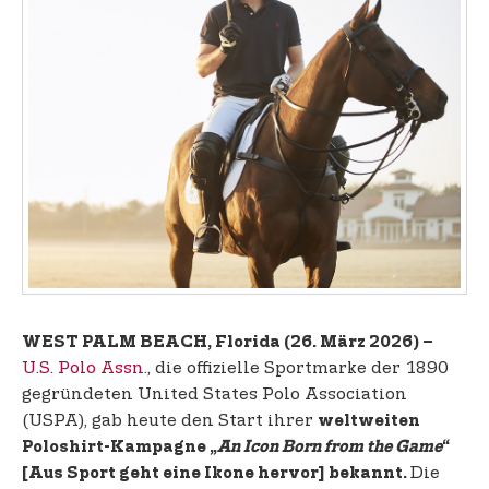
t
e
n
t
WEST PALM BEACH, Florida (26. März 2026) –
U.S. Polo Assn.
, die offizielle Sportmarke der 1890
gegründeten United States Polo Association
(USPA), gab heute den Start ihrer
weltweiten
Poloshirt-Kampagne „
An Icon Born from the Game
“
Die
[Aus Sport geht eine Ikone hervor] bekannt.