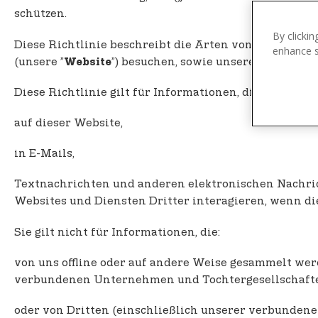
n
schützen.
t
e
By clickin
Diese Richtlinie beschreibt die Arten von Informatio
enhance si
n
(unsere ”
”) besuchen, sowie unsere Verfahren
Website
t
Diese Richtlinie gilt für Informationen, die wir
auf dieser Website,
in E-Mails,
Textnachrichten und anderen elektronischen Nachr
Websites und Diensten Dritter interagieren, wenn d
Sie gilt nicht für Informationen, die:
von uns offline oder auf andere Weise gesammelt wer
verbundenen Unternehmen und Tochtergesellschafte
oder von Dritten (einschließlich unserer verbunden