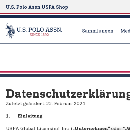
U.S. Polo Assn.
USPA Shop
Sammlungen
Med
S
k
i
p
t
o
m
Datenschutzerklärun
a
i
Zuletzt geändert: 22. Februar 2021
n
c
1. Einleitung
o
USPA Global Licensing, Inc. (
oder
„Unternehmen“
”„