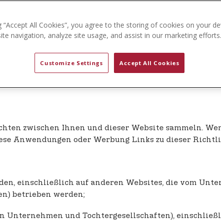
g “Accept All Cookies”, you agree to the storing of cookies on your de
nen, die wir von Ihnen erheben oder die Sie uns zur Ver
te navigation, analyze site usage, and assist in our marketing efforts
 zur Erhebung, zur Nutzung, zur Verwaltung, zum Schutz 
Customize Settings
Accept All Cookies
ichten zwischen Ihnen und dieser Website sammeln. W
iese Anwendungen oder Werbung Links zu dieser Richtli
den, einschließlich auf anderen Websites, die vom Unte
n) betrieben werden;
en Unternehmen und Tochtergesellschaften), einschließ