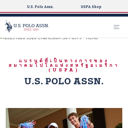
U.S. Polo Assn.
USPA Shop
เกิดมาเพื่อเล่น
S
k
วาระครบรอบ 250 ปี
i
สหรัฐอเมริกา
แบรนด์ที่เป็นทางการของ
p
สมาคมโปโลแห่งสหรัฐอเมริกา
t
(USPA)
o
U.S. POLO ASSN.
m
a
i
n
c
o
n