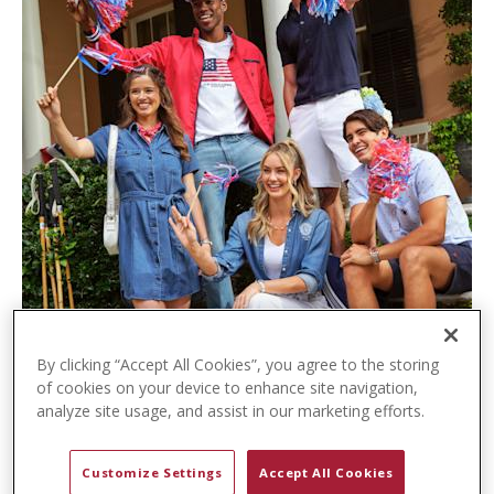
t
e
n
t
By clicking “Accept All Cookies”, you agree to the storing
of cookies on your device to enhance site navigation,
analyze site usage, and assist in our marketing efforts.
Customize Settings
Accept All Cookies