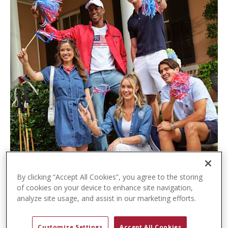
t
e
n
t
By clicking “Accept All Cookies”, you agree to the storing
of cookies on your device to enhance site navigation,
analyze site usage, and assist in our marketing efforts.
Customize Settings
Accept All Cookies