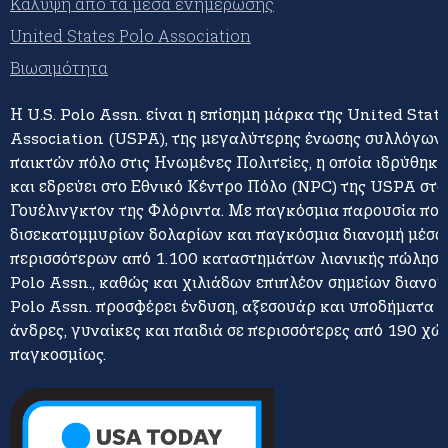
Κάλυψη από τα μέσα ενημέρωσης
United States Polo Association
Βιωσιμότητα
Η U.S. Polo Assn. είναι η επίσημη μάρκα της United Stat
Association (USPA), της μεγαλύτερης ένωσης συλλόγων 
παικτών πόλο στις Ηνωμένες Πολιτείες, η οποία ιδρύθηκε
και εδρεύει στο Εθνικό Κέντρο Πόλο (NPC) της USPA στο
Γουέλινγκτον της Φλόριντα. Με παγκόσμια παρουσία πο
δισεκατομμυρίων δολαρίων και παγκόσμια διανομή μέσω
περισσότερων από 1.100 καταστημάτων λιανικής πώλησης
Polo Assn., καθώς και χιλιάδων επιπλέον σημείων διανομή
Polo Assn. προσφέρει ένδυση, αξεσουάρ και υποδήματα γ
άνδρες, γυναίκες και παιδιά σε περισσότερες από 190 χώ
παγκοσμίως.