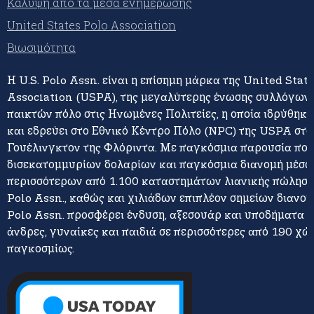
Κάλυψη από τα μέσα ενημέρωσης
United States Polo Association
Βιωσιμότητα
Η U.S. Polo Assn. είναι η επίσημη μάρκα της United Stat
Association (USPA), της μεγαλύτερης ένωσης συλλόγων 
παικτών πόλο στις Ηνωμένες Πολιτείες, η οποία ιδρύθηκε
και εδρεύει στο Εθνικό Κέντρο Πόλο (NPC) της USPA στο
Γουέλινγκτον της Φλόριντα. Με παγκόσμια παρουσία πο
δισεκατομμυρίων δολαρίων και παγκόσμια διανομή μέσω
περισσότερων από 1.100 καταστημάτων λιανικής πώλησης
Polo Assn., καθώς και χιλιάδων επιπλέον σημείων διανομή
Polo Assn. προσφέρει ένδυση, αξεσουάρ και υποδήματα γ
άνδρες, γυναίκες και παιδιά σε περισσότερες από 190 χώ
παγκοσμίως.