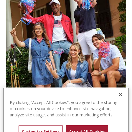
t
e
n
t
By clicking “Accept All Cookies”, you agree to the storing
of cookies on your device to enhance site navigation,
analyze site usage, and assist in our marketing efforts.
Customize Settings
Accept All Cookies