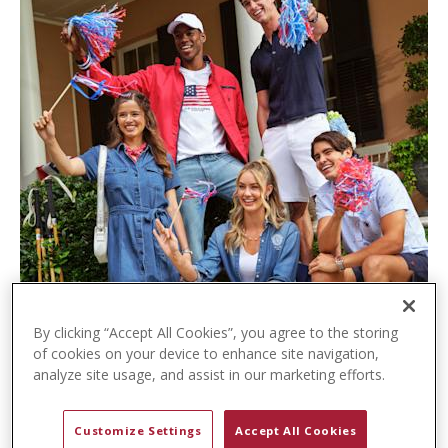
t
e
n
t
By clicking “Accept All Cookies”, you agree to the storing
of cookies on your device to enhance site navigation,
analyze site usage, and assist in our marketing efforts.
Customize Settings
Accept All Cookies