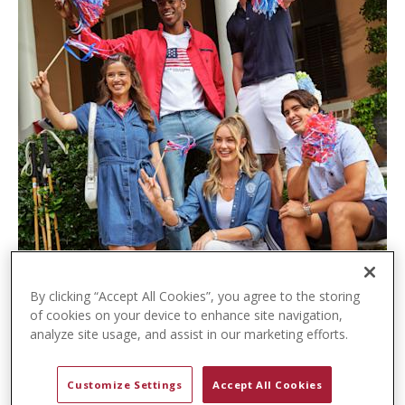
t
e
n
t
By clicking “Accept All Cookies”, you agree to the storing
of cookies on your device to enhance site navigation,
analyze site usage, and assist in our marketing efforts.
Customize Settings
Accept All Cookies