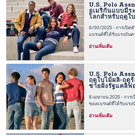
n
U.S. Polo Ass
t
อเมริกันแบบมีระ
e
โลกสำหรับฤดูใบ
n
2025 จากเดนเว
9/30/2025 - การเปิด
t
แบรนด์ที่ได้รับแรงบัน
ชันฉลองครบรอบ 135 ปี
อ่านเพิ่มเติม
U.S. Polo Assn
ฤดูใบไม้ผลิ-ฤดูร
ชายฝั่งรัฐแคลิฟอ
8 เมษายน 2025 - การเ
ของแบรนด์ที่ได้รับแร
เลกชันลิมิเต็ดเอดิชันฉ
อ่านเพิ่มเติม