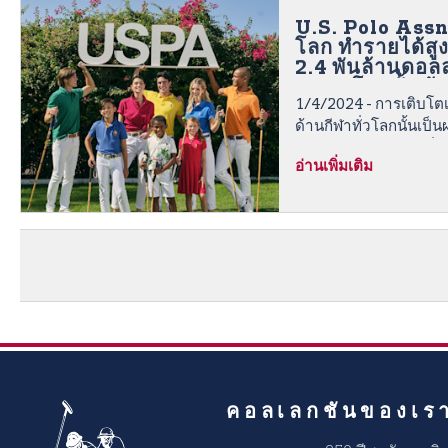
U.S. Polo Assn
โลก ทำรายได้สูงส
2.4 พันล้านดอลล
2023 โดยตั้งเป้า
1/4/2024 - การเติบโต
ดอลลาร์และร้าน
จำนวน 1
ด้านกีฬาทั่วโลกนั้นเป็
ทางธุรกิจขนาดใหญ่ที่มีอ
อ่านเพิ่มเติม
โลก
คอลเลกชันของเร