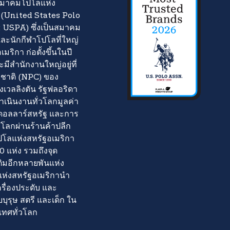
มาคมโปโลแห่ง
 (United States Polo
 USPA) ซึ่งเป็นสมาคม
ะนักกีฬาโปโลที่ใหญ่
เมริกา ก่อตั้งขึ้นในปี
มีสำนักงานใหญ่อยู่ที่
งชาติ (NPC) ของ
เวลลิงตัน รัฐฟลอริดา
เนินงานทั่วโลกมูลค่า
ดอลลาร์สหรัฐ และการ
วโลกผ่านร้านค้าปลีก
ลแห่งสหรัฐอเมริกา
0 แห่ง รวมถึงจุด
ติมอีกหลายพันแห่ง
่งสหรัฐอเมริกานำ
เครื่องประดับ และ
บุรุษ สตรี และเด็ก ใน
เทศทั่วโลก