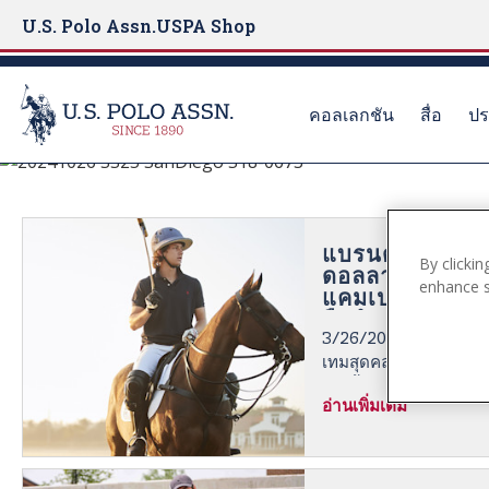
U.S. Polo Assn.
USPA Shop
คอลเลกชัน
สื่อ
ปร
ข่าวประชาสัมพันธ์
S
k
i
p
แบรนด์กีฬามูลค
By clickin
ดอลลาร์ U.S. Po
t
enhance si
แคมเปญเสื้อโปโ
o
ถือกำเนิดจากเก
m
3/26/2026 - ในวันนี้ 
a
เทมสุดคลาสสิกชิ้นนี้ ซึ
i
เท่านั้น แต่ในฐานะสัญล
อ่านเพิ่มเติม
n
ถูกส่งต่อผ่านรุ่นสู่รุ่น ข
c
o