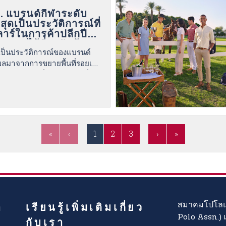
. แบรนด์กีฬาระดับ
ุดเป็นประวัติการณ์ที่
าร์ในการค้าปลีกปี
หมายไว้ที่ 3 พันล้าน
เป็นประวัติการณ์ของแบรนด์
ค้า U.S. Polo Assn.
,500 ร้าน
นผลมาจากการขยายพื้นที่รอยเท้า
ยู่ของตนไปทั่วทุกภูมิภาคทั่ว
«
‹
1
2
3
›
»
า
เรียนรู้เพิ่มเติมเกี่ยว
สมาคมโปโลแห
Polo Assn.) 
กับเรา