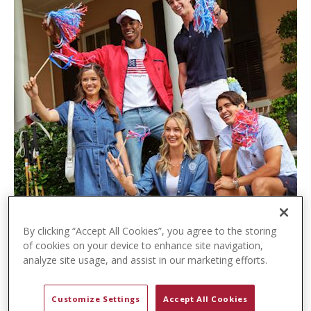
t
e
n
t
By clicking “Accept All Cookies”, you agree to the storing
of cookies on your device to enhance site navigation,
analyze site usage, and assist in our marketing efforts.
Customize Settings
Accept All Cookies