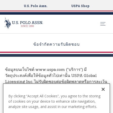
U.S. Polo Assn.
USPA Shop
S
k
ข้อจำกัดความรับผิดชอบ
i
p
t
o
ข้อมูลบนเว็บไซต์ www.uspa.com (”บริการ”) มี
m
วัตถุประสงค์เพื่อให้ข้อมูลทั่วไปเท่านั้น USPA Global
a
Licensing Inc. ไม่รับผิดชอบต่อข้อผิดพลาดหรือการละเว้น
i
เนื้อหาในบริการนี้ ไม่ว่าในกรณีใด USPA Global
n
Licensing Inc. จะไม่รับผิดชอบต่อความเสียหายพิเศษ ทาง
By clicking “Accept All Cookies”, you agree to the storing
c
ตรง ทางอ้อม เป็นผลสืบเนื่อง หรือโดยบังเอิญ หรือความเสีย
of cookies on your device to enhance site navigation,
o
หายใดๆ ก็ตาม ไม่ว่าจะเป็นการกระทำอันเกิดจากสัญญา
analyze site usage, and assist in our marketing efforts.
n
ความประมาทเลินเล่อ หรือการละเมิดอื่นๆ ที่เกิดขึ้นจากหรือ