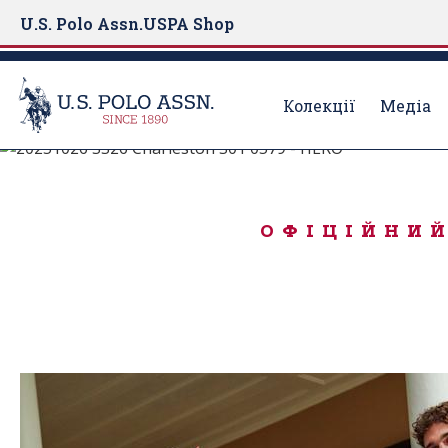
U.S. Polo Assn.
USPA Shop
Колекції
Медіа
Народжений для гри
S
k
250-ТА РІЧНИЦ
i
ОФІЦІЙНИЙ
p
t
o
m
a
i
n
c
o