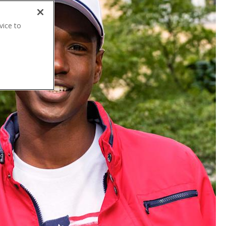
vice to
.