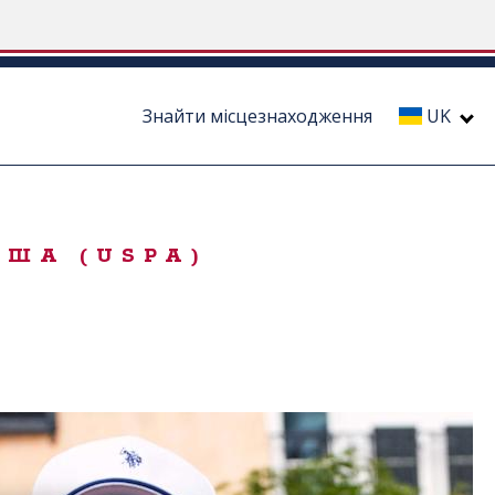
Знайти місцезнаходження
UK
США (USPA)