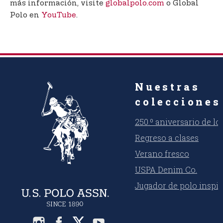
más información, visite
globalpolo.com
o Global
Polo en
YouTube
.
Nuestras
colecciones
250.º aniversario de l
Regreso a clases
Verano fresco
USPA Denim Co.
Jugador de polo inspi