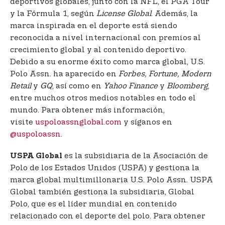
deportivos globales, junto con la NFL, el PGA Tour
y la Fórmula 1, según
License Global
. Además, la
marca inspirada en el deporte está siendo
reconocida a nivel internacional con premios al
crecimiento global y al contenido deportivo.
Debido a su enorme éxito como marca global, U.S.
Polo Assn. ha aparecido en
Forbes, Fortune, Modern
Retail
y
GQ
, así como en
Yahoo Finance
y
Bloomberg
,
entre muchos otros medios notables en todo el
mundo. Para obtener más información,
visite
uspoloassnglobal.com
y síganos en
@uspoloassn
.
es la subsidiaria de la Asociación de
USPA Global
Polo de los Estados Unidos (USPA) y gestiona la
marca global multimillonaria U.S. Polo Assn. USPA
Global también gestiona la subsidiaria, Global
Polo, que es el líder mundial en contenido
relacionado con el deporte del polo. Para obtener