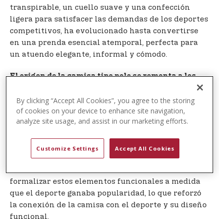
transpirable, un cuello suave y una confección
ligera para satisfacer las demandas de los deportes
competitivos, ha evolucionado hasta convertirse
en una prenda esencial atemporal, perfecta para
un atuendo elegante, informal y cómodo.
El origen de la camisa tipo polo se remonta a los
, ya que se creó por una necesidad
jugadores de polo
del deporte. Los jugadores modificaron las camisas
By clicking “Accept All Cookies”, you agree to the storing
of cookies on your device to enhance site navigation,
de algodón de manga larga para controlar mejor el
analyze site usage, and assist in our marketing efforts.
calor, el movimiento y el viento durante el juego.
Estas adaptaciones funcionales impulsadas por el
deporte marcaron el nacimiento de lo que se
Customize Settings
Accept All Cookies
convertiría en la camisa tipo polo. A principios del
siglo XX, los jugadores de polo ayudaron a
formalizar estos elementos funcionales a medida
que el deporte ganaba popularidad, lo que reforzó
la conexión de la camisa con el deporte y su diseño
funcional.