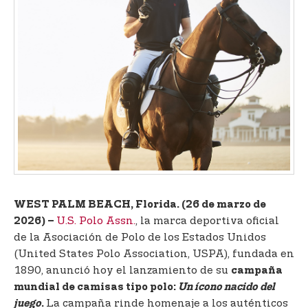
t
e
n
t
WEST PALM BEACH, Florida. (26 de marzo de
U.S. Polo Assn.
, la marca deportiva oficial
2026) –
de la Asociación de Polo de los Estados Unidos
(United States Polo Association, USPA), fundada en
1890, anunció hoy el lanzamiento de su
campaña
mundial de camisas tipo polo:
Un ícono nacido del
La campaña rinde homenaje a los auténticos
juego
.