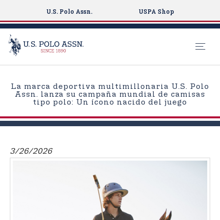
U.S. Polo Assn.
USPA Shop
S
k
La marca deportiva multimillonaria U.S. Polo
i
Assn. lanza su campaña mundial de camisas
tipo polo: Un ícono nacido del juego
p
t
o
m
3/26/2026
a
i
n
c
o
n