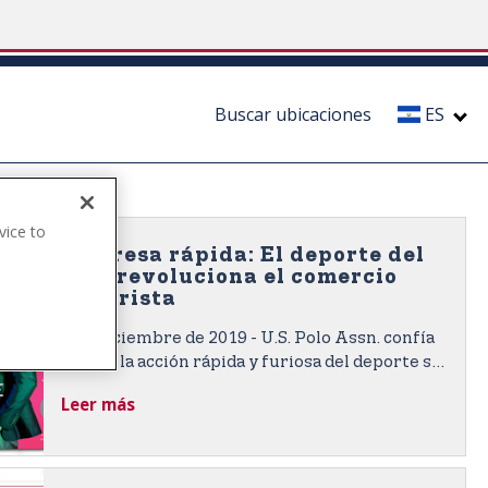
Buscar ubicaciones
ES
vice to
Empresa rápida: El deporte del
.
polo revoluciona el comercio
minorista
4 de diciembre de 2019 - U.S. Polo Assn. confía
en que la acción rápida y furiosa del deporte se
impondrá en los consumidores globales en las
Leer más
nuevas tiendas de energía de “alto nivel” de la
marca interactivas e inspiradas en el deporte.