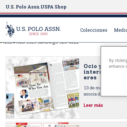
U.S. Polo Assn.
USPA Shop
Colecciones
Medio
COBERTURA DE 
S
k
i
By clickin
p
Ocio y comerc
enhance si
internacional:
t
eres
o
m
13 de marzo de 2020
a
asocia de manera má
i
U.S. Polo Assn., la m
Leer más
n
de Polo de los Estad
c
o