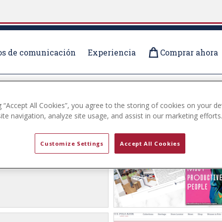
s de comunicación
Experiencia
Comprar ahora
MEDIOS
g “Accept All Cookies”, you agree to the storing of cookies on your de
io minorista
te navigation, analyze site usage, and assist in our marketing efforts
 Sé fiel a quién
Customize Settings
Accept All Cookies
 - Ninguna otra marca se
s auténtica con el polo que
arca oficial de la Asociación
os Unidos.