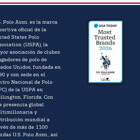
. Polo Assn. es la marca
ortiva oficial de la
ited States Polo
sociation (USPA), la
yor asociación de clubes
ugadores de polo de
tados Unidos, fundada en
90 y con sede en el
ntro Nacional de Polo
PC) de la USPA en
llington, Florida. Con
a presencia global
ltimillonaria y
stribución mundial a
avés de más de 1100
ndas U.S. Polo Assn., así