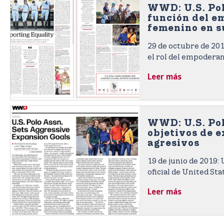
n
WWD: U.S. Pol
t
función del 
e
femenino en s
n
multimillonar
29 de octubre de 2019
t
el rol del empodera
marca multimillonar
Leer más
“deporte de iguales”.
WWD: U.S. Pol
objetivos de 
agresivos
19 de junio de 2019: 
oficial de United Sta
expandiendo activam
Leer más
minoristas y presen
un concepto minorist