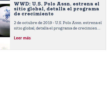
WWD: U.S. Polo Assn. estrena el
sitio global, detalla el programa
de crecimiento
2 de octubre de 2019 - U.S. Polo Assn. estrena el
sitio global, detalla el programa de crecimiento.
El nuevo sitio se lanzará en 100 países en los
Leer más
próximos 24 meses, y pone en marcha una
estrategia de crecimiento internacional en 180
países.