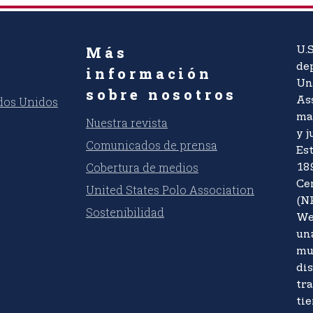
Más
U.S
dep
información
Un
sobre nosotros
ados Unidos
As
ma
Nuestra revista
y j
Comunicados de prensa
Es
Cobertura de medios
18
Ce
United States Polo Association
(N
Sostenibilidad
We
un
mu
di
tr
tie