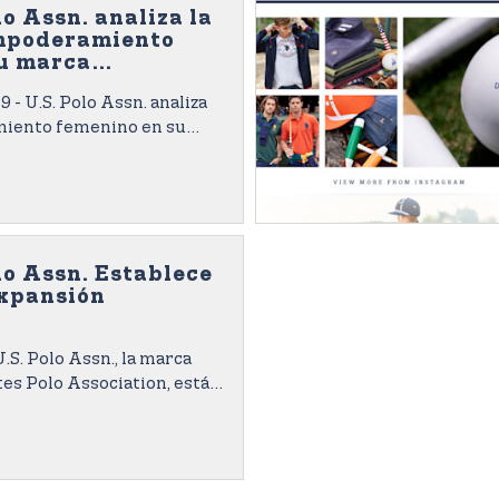
o Assn. analiza la
empoderamiento
u marca
ia
 - U.S. Polo Assn. analiza
miento femenino en su
ia y por qué polo es un
o Assn. Establece
expansión
U.S. Polo Assn., la marca
tes Polo Association, está
ente su flota de ventas
tando algunas tiendas con
a de “alta energía”.