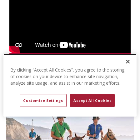
t
e
n
t
By clicking “Accept All Cookies”, you agree to the storing
of cookies on your device to enhance site navigation,
analyze site usage, and assist in our marketing efforts.
Customize Settings
Accept All Cookies