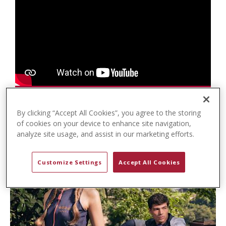
t
e
n
t
By clicking “Accept All Cookies”, you agree to the storing
of cookies on your device to enhance site navigation,
analyze site usage, and assist in our marketing efforts.
Customize Settings
Accept All Cookies