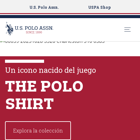
U.S. Polo Assn.
USPA Shop
U.S. Polo Assn.
S
k
EXPLORA LAS
i
COLECCIONES
p
Un icono nacido del juego
t
o
THE POLO
VER MÁS
m
a
SHIRT
i
n
c
o
Explora la colección
n