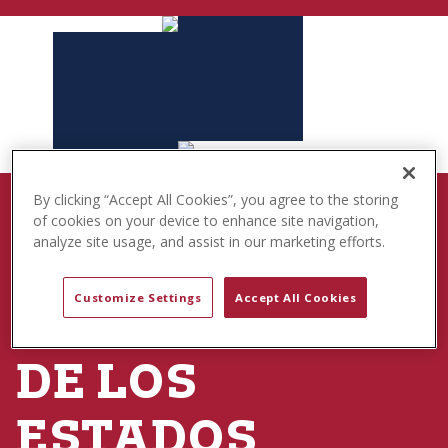
t
e
n
t
By clicking “Accept All Cookies”, you agree to the storing
NACIDO PARA JUGAR
of cookies on your device to enhance site navigation,
analyze site usage, and assist in our marketing efforts.
250.º
Customize Settings
Accept All Cookies
ANIVERSARIO
DE LOS
ESTADOS