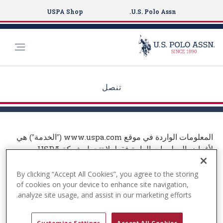
USPA Shop
U.S. Polo Assn.
S
k
تنصل
i
p
t
o
المعلومات الواردة في موقع www.uspa.com (”الخدمة”) هي
m
لأغراض المعلومات العامة فقط. لا تتحمل شركة USPA
a
Global Licensing Inc. أي مسؤولية عن أي أخطاء أو سهو
i
By clicking “Accept All Cookies”, you agree to the storing
في محتويات الخدمة. لن تتحمل شركة USPA Global
n
of cookies on your device to enhance site navigation,
Licensing Inc.، بأي حال من الأحوال، مسؤولية أي أضرار
c
analyze site usage, and assist in our marketing efforts.
خاصة أو مباشرة أو غير مباشرة أو تبعية أو عرضية أو أي أضرار
o
مهما كانت، سواءً كانت في دعوى عقد أو إهمال أو أي ضرر آخر،
n
ناشئة عن أو متعلقة باستخدام الخدمة أو محتوياتها. تحتفظ شركة
Customize Settings
Accept All Cookies