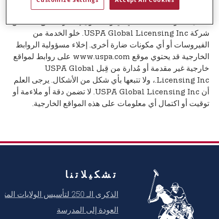
t
USPA Global Licensing Inc. بالحق في إضافة أو حذف أو
e
تعديل محتويات الخدمة في أي وقت دون إشعار مسبق. لا تضمن
n
شركة USPA Global Licensing Inc. خلو الخدمة من
t
الفيروسات أو أي مكونات ضارة أخرى. إخلاء مسؤولية الروابط
الخارجية قد يحتوي موقع www.uspa.com على روابط لمواقع
خارجية غير مقدمة أو مُدارة من قِبل USPA Global
Licensing Inc.، ولا تتبعها بأي شكل من الأشكال. يرجى العلم
أن USPA Global Licensing Inc. لا تضمن دقة أو ملاءمة أو
توقيت أو اكتمال أي معلومات على هذه المواقع الخارجية.
تشكيلاتنا
الذكرى الـ 250 لتأسيس الولايات المتحدة
العودة إلى المدرسة