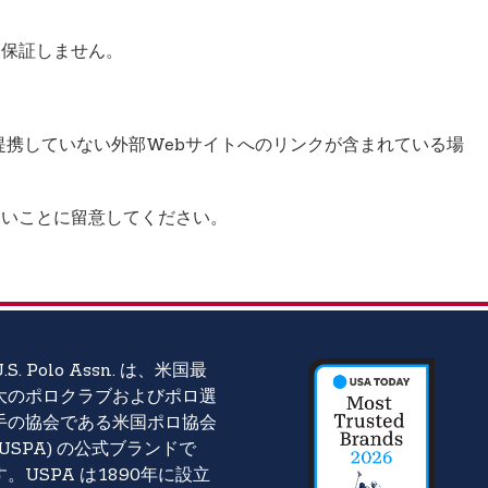
とを保証しません。
かの方法で提携していない外部Webサイトへのリンクが含まれている場
証しないことに留意してください。
U.S. Polo Assn. は、米国最
大のポロクラブおよびポロ選
手の協会である米国ポロ協会
(USPA) の公式ブランドで
す。USPA は1890年に設立