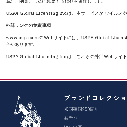
n
追加、削除、または変更する権利を留保します。
t
USPA Global Licensing Inc.は、本サービ
e
n
外部リンクの免責事項
t
www.uspa.comのWebサイトには、USPA Globa
合があります。
USPA Global Licensing Inc.は、これら
ブランドコレクシ
米国建国250周年
新学期