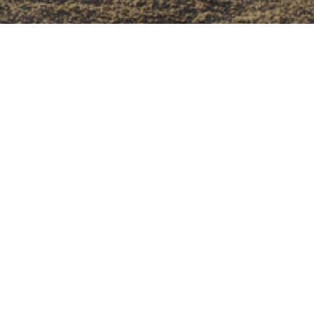
o Assn. é a marca
oficial da United
o Association (USPA),
sociação de clubes e
de polo dos Estados
undada em 1890 e
o USPA National Polo
PC) em Wellington,
Com uma atuação