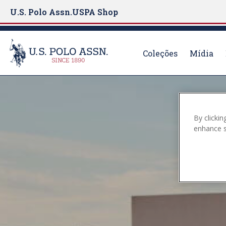
U.S. Polo Assn.
USPA Shop
Coleções
Mídia
S
k
i
By clickin
p
enhance si
t
o
m
a
i
n
c
o