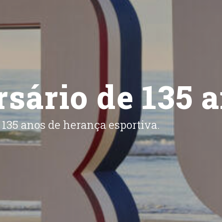
sário de 135 
35 anos de herança esportiva.