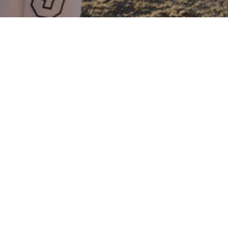
es
Saiba mais
A U.S. Pol
esportiva 
sobre nós
States Pol
Nossa revista
a maior as
jogadores 
Comunicados à imprensa
Unidos, f
Cobertura de mídia
sediada n
United States Polo Association
Center (N
olo
Flórida. 