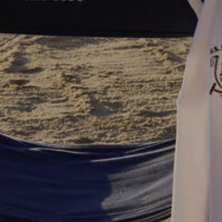
1904
1890
1886
1876
1862
600 BC