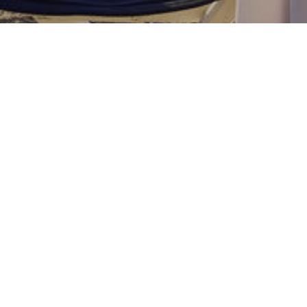
Nossas coleçõ
250º aniversário dos EUA
Volta às aulas
Verão Fresco
USPA Denim Co.
Inspirado em jogadores de p