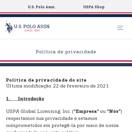
U.S. Polo Assn.
USPA Shop
S
k
Política de privacidade
i
p
t
o
Política de privacidade do site
m
Última modificação: 22 de fevereiro de 2021
a
i
1. Introdução
n
USPA Global Licensing, Inc. (
ou
)
”Empresa”
”Nós”
c
respeitamos sua privacidade e estamos
o
comprometidos em protegê-la por meio de nossa
n