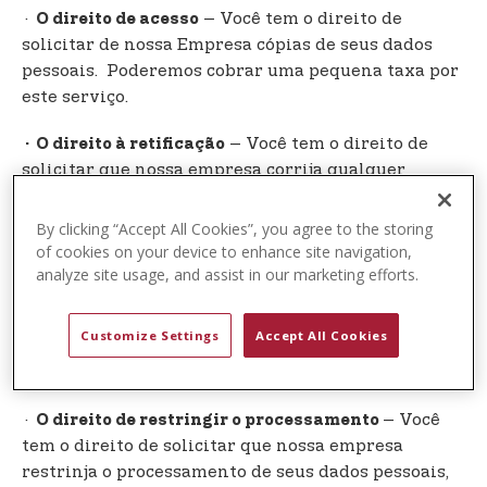
·
– Você tem o direito de
O direito de acesso
solicitar de nossa Empresa cópias de seus dados
pessoais. Poderemos cobrar uma pequena taxa por
este serviço.
– Você tem o direito de
· O direito à retificação
solicitar que nossa empresa corrija qualquer
informação que você acredita estar imprecisa.
Você também tem o direito de solicitar que nossa
By clicking “Accept All Cookies”, you agree to the storing
empresa preencha informações que você acredita
of cookies on your device to enhance site navigation,
analyze site usage, and assist in our marketing efforts.
estarem incompletas
– Você tem o direito de
.· O direito de apagar
Customize Settings
Accept All Cookies
solicitar que nossa empresa apague seus dados
pessoais, sob certas condições.
·
– Você
O direito de restringir o processamento
tem o direito de solicitar que nossa empresa
restrinja o processamento de seus dados pessoais,