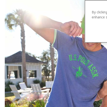
n
t
e
By clickin
enhance si
n
t