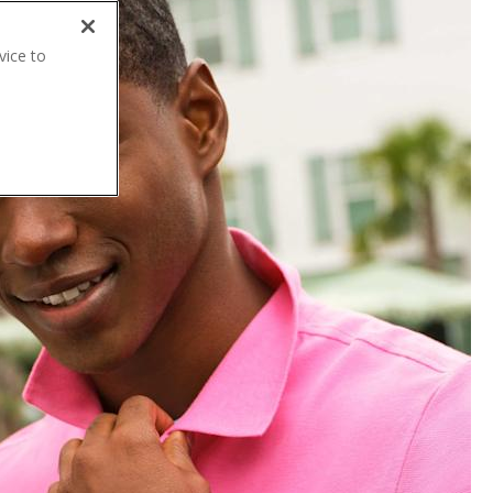
vice to
.