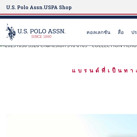
U.S. Polo Assn.
USPA Shop
คอลเลกชัน
สื่อ
ปร
เกิดมาเพื่อเล่น
S
k
ฤดูร้อนอันแสนเย็น
i
แบรนด์ที่เป็น
p
t
o
m
a
i
n
c
o