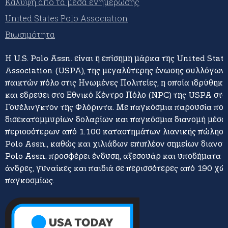
Κάλυψη από τα μέσα ενημέρωσης
United States Polo Association
Βιωσιμότητα
Η U.S. Polo Assn. είναι η επίσημη μάρκα της United Stat
Association (USPA), της μεγαλύτερης ένωσης συλλόγων 
παικτών πόλο στις Ηνωμένες Πολιτείες, η οποία ιδρύθηκε
και εδρεύει στο Εθνικό Κέντρο Πόλο (NPC) της USPA στο
Γουέλινγκτον της Φλόριντα. Με παγκόσμια παρουσία πο
δισεκατομμυρίων δολαρίων και παγκόσμια διανομή μέσω
περισσότερων από 1.100 καταστημάτων λιανικής πώλησης
Polo Assn., καθώς και χιλιάδων επιπλέον σημείων διανομή
Polo Assn. προσφέρει ένδυση, αξεσουάρ και υποδήματα γ
άνδρες, γυναίκες και παιδιά σε περισσότερες από 190 χώ
παγκοσμίως.