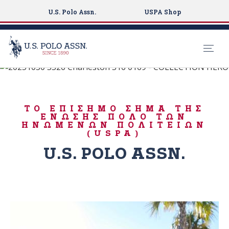
U.S. Polo Assn.
USPA Shop
Γεννημένος για να παίξει
S
k
ΔΡΟΣΕΡΌ
i
ΚΑΛΟΚΑΊΡΙ
ΤΟ ΕΠΊΣΗΜΟ ΣΉΜΑ ΤΗΣ
p
ΈΝΩΣΗΣ ΠΌΛΟ ΤΩΝ
t
ΗΝΩΜΈΝΩΝ ΠΟΛΙΤΕΙΏΝ
(USPA)
o
m
U.S. POLO ASSN.
a
i
n
c
o
n