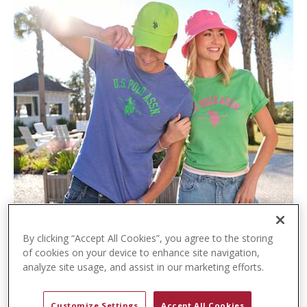
t
e
n
t
By clicking “Accept All Cookies”, you agree to the storing
of cookies on your device to enhance site navigation,
analyze site usage, and assist in our marketing efforts.
Customize Settings
Accept All Cookies