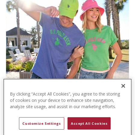
t
e
n
t
By clicking “Accept All Cookies”, you agree to the storing
of cookies on your device to enhance site navigation,
analyze site usage, and assist in our marketing efforts.
Customize Settings
Accept All Cookies