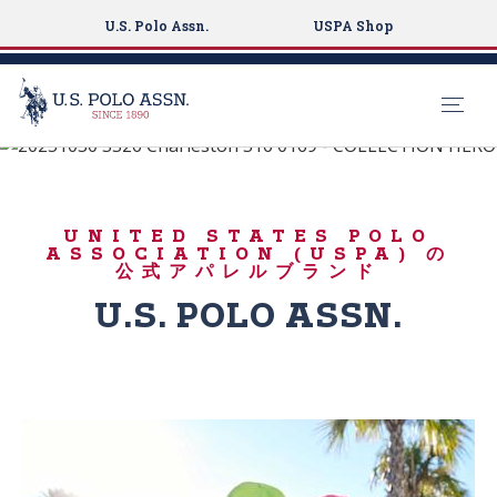
U.S. Polo Assn.
USPA Shop
遊ぶために生まれた
S
k
涼しい夏
i
UNITED STATES POLO
p
ASSOCIATION (USPA) の
t
公式アパレルブランド
o
U.S. POLO ASSN.
m
a
i
n
c
o
n