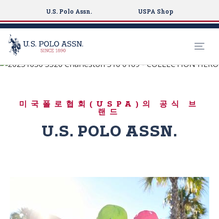
U.S. Polo Assn.
USPA Shop
놀기 위해 태어났다
S
k
시원한 여름
i
미국폴로협회(USPA)의 공식 브
p
랜드
t
U.S. POLO ASSN.
o
m
a
i
n
c
o
n