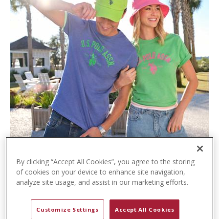
t
e
n
t
By clicking “Accept All Cookies”, you agree to the storing
of cookies on your device to enhance site navigation,
analyze site usage, and assist in our marketing efforts.
Customize Settings
Accept All Cookies