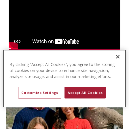
t
e
n
t
By clicking “Accept All Cookies”, you agree to the storing
of cookies on your device to enhance site navigation,
analyze site usage, and assist in our marketing efforts.
Customize Settings
Accept All Cookies