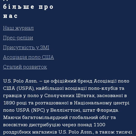
більше про
нас
Наш журнал
Прес-релізи
Присутність у ЗМІ
Асоціація поло США
Сталий розвиток
U.S. Polo Assn. – це офіційний бренд Асоціації поло
США (USPA), найбільшої асоціації поло-клубів та
гравців у поло у Сполучених Штатах, заснованої в
1890 році та розташованої в Національному центрі
поло USPA (NPC) у Веллінгтоні, штат Флорида.
Маючи багатомільярдний глобальний обіг та
всесвітню дистрибуцію через понад 1100
роздрібних магазинів U.S. Polo Assn., а також тисячі