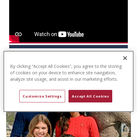
t
e
n
t
By clicking “Accept All Cookies”, you agree to the storing
of cookies on your device to enhance site navigation,
analyze site usage, and assist in our marketing efforts.
Customize Settings
Accept All Cookies