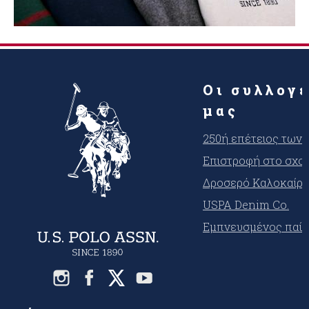
Οι συλλογ
μας
250ή επέτειος των
Επιστροφή στο σχο
Δροσερό Καλοκαίρι
USPA Denim Co.
Εμπνευσμένος παίκ