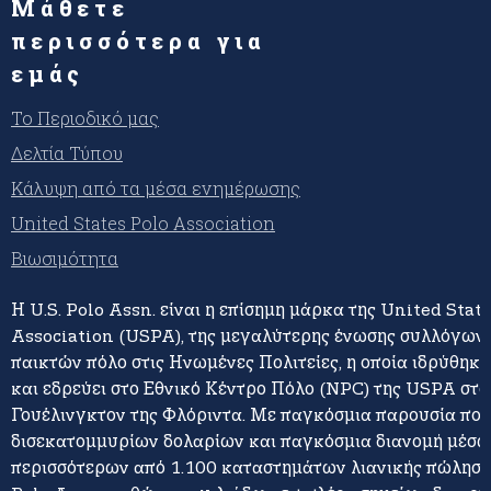
Μάθετε
περισσότερα για
εμάς
Το Περιοδικό μας
Δελτία Τύπου
Κάλυψη από τα μέσα ενημέρωσης
United States Polo Association
Βιωσιμότητα
Η U.S. Polo Assn. είναι η επίσημη μάρκα της United Stat
Association (USPA), της μεγαλύτερης ένωσης συλλόγων 
παικτών πόλο στις Ηνωμένες Πολιτείες, η οποία ιδρύθηκε
και εδρεύει στο Εθνικό Κέντρο Πόλο (NPC) της USPA στο
Γουέλινγκτον της Φλόριντα. Με παγκόσμια παρουσία πο
δισεκατομμυρίων δολαρίων και παγκόσμια διανομή μέσω
περισσότερων από 1.100 καταστημάτων λιανικής πώλησης