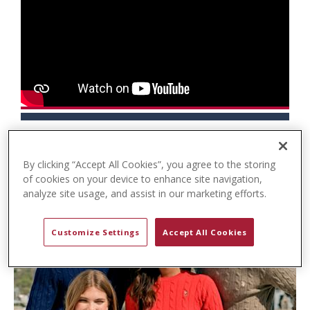
t
e
n
t
By clicking “Accept All Cookies”, you agree to the storing
of cookies on your device to enhance site navigation,
analyze site usage, and assist in our marketing efforts.
Customize Settings
Accept All Cookies