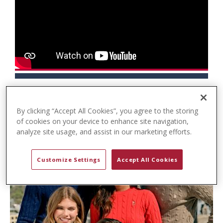
t
e
n
t
By clicking “Accept All Cookies”, you agree to the storing
of cookies on your device to enhance site navigation,
analyze site usage, and assist in our marketing efforts.
Customize Settings
Accept All Cookies