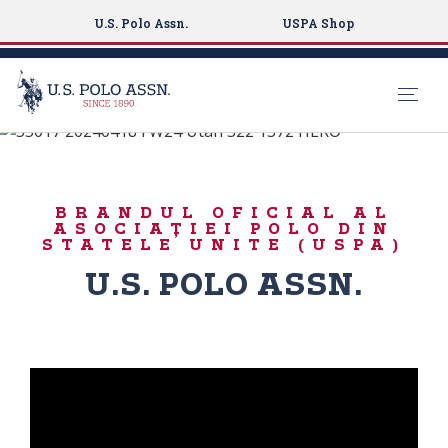
U.S. Polo Assn.
USPA Shop
#LiveAuthentically
S
k
ICONIC SWEATERS
i
BRANDUL OFICIAL AL
p
ASOCIAȚIEI POLO DIN
t
STATELE UNITE (USPA)
o
U.S. POLO ASSN.
m
a
i
n
c
o
n