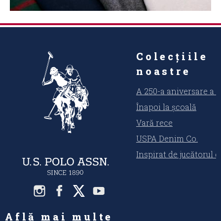
Colecțiile
noastre
A 250-a aniversare a 
Înapoi la școală
Vară rece
USPA Denim Co.
Inspirat de jucătorul 
Află mai multe