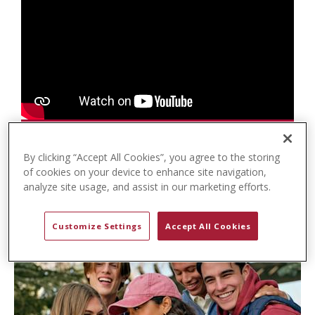
t
e
n
t
By clicking “Accept All Cookies”, you agree to the storing
of cookies on your device to enhance site navigation,
analyze site usage, and assist in our marketing efforts.
Customize Settings
Accept All Cookies