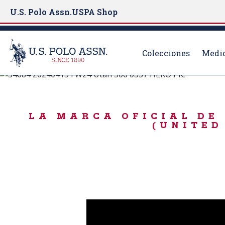
U.S. Polo Assn.
USPA Shop
Colecciones
Medio
BORN TO PLAY
S
k
ICONIC LAYERS
i
LA MARCA OFICIAL DE 
p
(UNITED
t
o
m
a
i
n
c
o