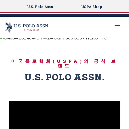
U.S. Polo Assn.
USPA Shop
BORN TO PLAY
S
k
ICONIC LAYERS
i
미국폴로협회(USPA)의 공식 브
p
랜드
t
U.S. POLO ASSN.
o
m
a
i
n
c
o
n