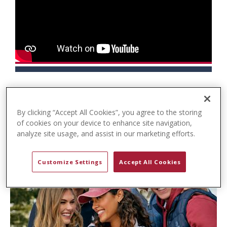
t
e
n
t
By clicking “Accept All Cookies”, you agree to the storing
of cookies on your device to enhance site navigation,
analyze site usage, and assist in our marketing efforts.
Customize Settings
Accept All Cookies