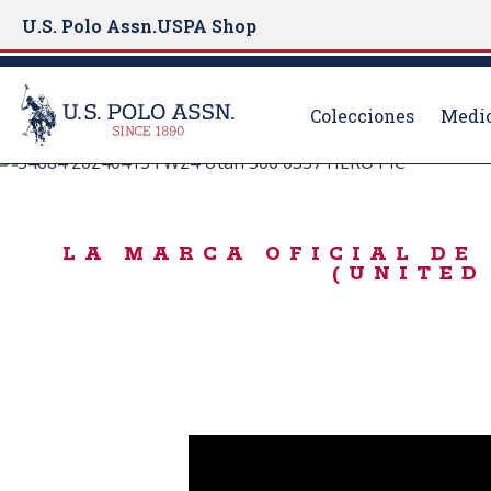
U.S. Polo Assn.
USPA Shop
Colecciones
Medio
BORN TO PLAY
S
k
ICONIC LAYERS
i
LA MARCA OFICIAL DE 
p
(UNITED
t
o
m
a
i
n
c
o