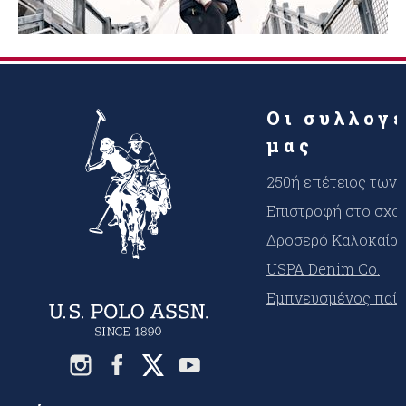
Οι συλλογ
μας
250ή επέτειος των
Επιστροφή στο σχο
Δροσερό Καλοκαίρι
USPA Denim Co.
Εμπνευσμένος παίκ