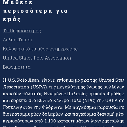
Μάθετε
περισσότερα για
εμάς
Το Περιοδικό μας
Δελτία Τύπου
Κάλυψη από τα μέσα ενημέρωσης
United States Polo Association
Βιωσιμότητα
Η U.S. Polo Assn. είναι η επίσημη μάρκα της United Stat
Association (USPA), της μεγαλύτερης ένωσης συλλόγων 
παικτών πόλο στις Ηνωμένες Πολιτείες, η οποία ιδρύθηκε
και εδρεύει στο Εθνικό Κέντρο Πόλο (NPC) της USPA στο
Γουέλινγκτον της Φλόριντα. Με παγκόσμια παρουσία πο
δισεκατομμυρίων δολαρίων και παγκόσμια διανομή μέσω
περισσότερων από 1.100 καταστημάτων λιανικής πώλησης