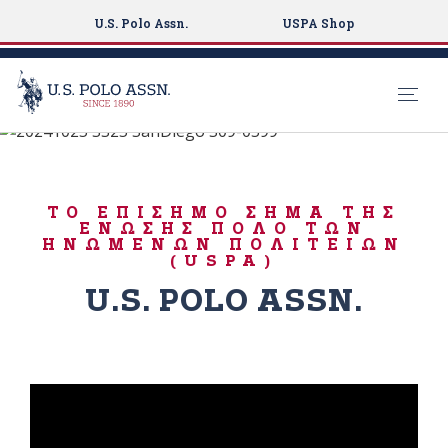
U.S. Polo Assn.
USPA Shop
ΓΕΝΝΗΘΗΚΕ ΓΙΑ ΝΑ ΠΑΙΖΕΙ
S
k
ΑΘΛΗΤΙΣΜΟΣ
i
USPA
ΤΟ ΕΠΊΣΗΜΟ ΣΉΜΑ ΤΗΣ
p
ΈΝΩΣΗΣ ΠΌΛΟ ΤΩΝ
t
ΗΝΩΜΈΝΩΝ ΠΟΛΙΤΕΙΏΝ
(USPA)
o
m
U.S. POLO ASSN.
a
i
n
c
o
n