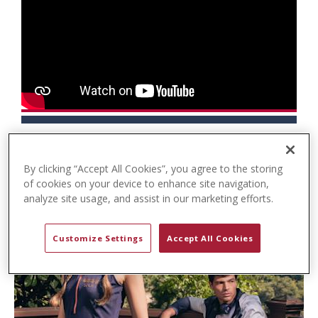
t
e
n
t
By clicking “Accept All Cookies”, you agree to the storing
of cookies on your device to enhance site navigation,
analyze site usage, and assist in our marketing efforts.
Customize Settings
Accept All Cookies